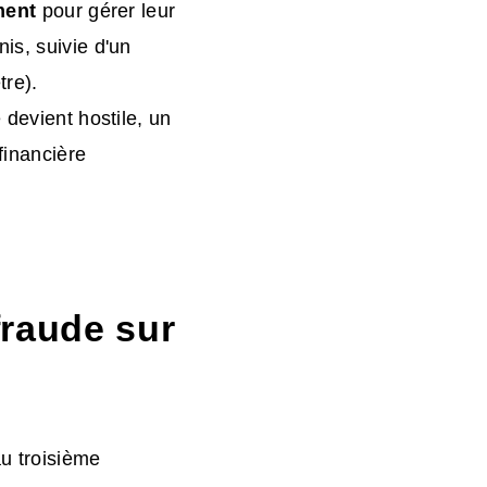
ment
pour gérer leur
is, suivie d'un
tre).
 devient hostile, un
financière
fraude sur
au troisième