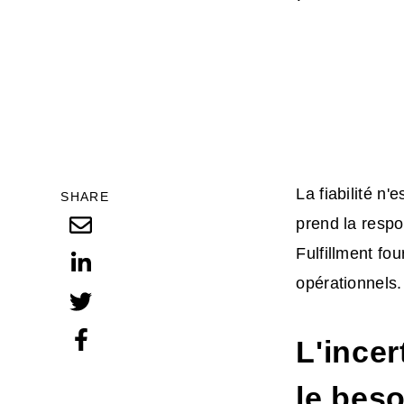
La fiabilité n'
SHARE
prend la respo
Fulfillment fou
opérationnels.
L'ince
le beso