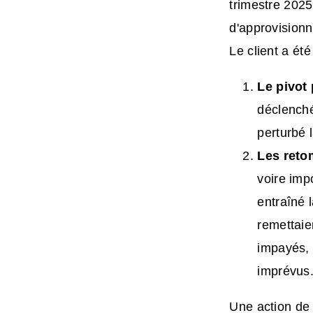
trimestre 2025
d'approvision
Le client a ét
Le pivot
déclenché
perturbé l
Les reto
voire imp
entraîné 
remettaie
impayés, 
imprévus
Une action de 