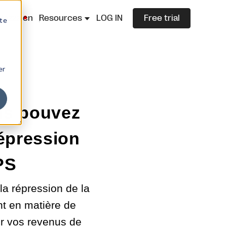
lazza.cn
Resources
LOG IN
Free trial
ite
er
ous pouvez
répression
PS
la répression de la
t en matière de
ur vos revenus de