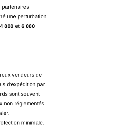
s partenaires
îné une perturbation
4 000
et
6 000
breux vendeurs de
is d'expédition par
cords sont souvent
ux non réglementés
aler.
rotection minimale.