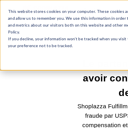
Sell Online
Busines
This website stores cookies on your computer. These cookies ar
and allow us to remember you. We use this information in order
and metrics about our visitors both on this website and other m
Policy.
If you decline, your information won’t be tracked when you visit
your preference not to be tracked.
Le parten
avoir con
d
Shoplazza Fulfillm
fraude par USP
compensation et 