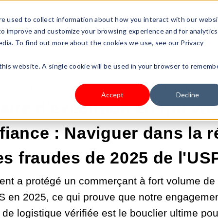
s Type
Pricing
Shop
e used to collect information about how you interact with our webs
 to improve and customize your browsing experience and for analytics
edia. To find out more about the cookies we use, see our Privacy
 this website. A single cookie will be used in your browser to rememb
10 DÉC. 2025 02:00:00 |
PAIEMENT & LIVRAISON
Accept
Decline
aire d'exécution en qui v
fiance : Naviguer dans la 
es fraudes de 2025 de l'US
ent a protégé un commerçant à fort volume de 
S en 2025, ce qui prouve que notre engagemen
de logistique vérifiée est le bouclier ultime po