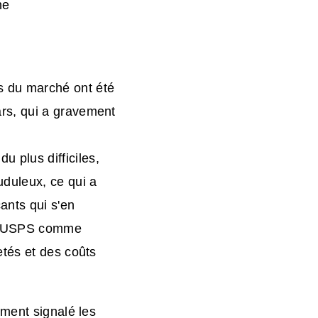
ne
s du marché ont été
ars, qui a gravement
u plus difficiles,
uduleux, ce qui a
ants qui s'en
par USPS comme
etés et des coûts
ement signalé les