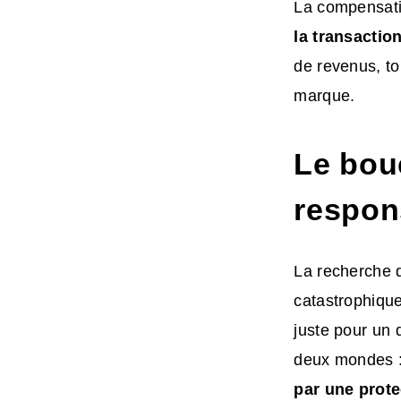
La compensati
la transacti
de revenus, tou
marque.
Le bouc
respons
La recherche d
catastrophique
juste pour un 
deux mondes 
par une prote