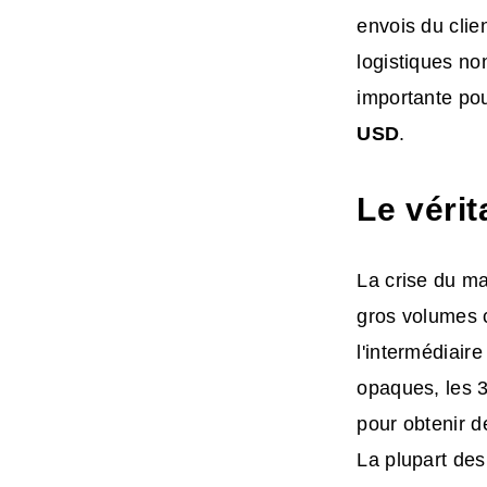
envois du clien
logistiques no
importante pou
USD
.
Le vérit
La crise du m
gros volumes c
l'intermédiair
opaques, les 
pour obtenir d
La plupart des