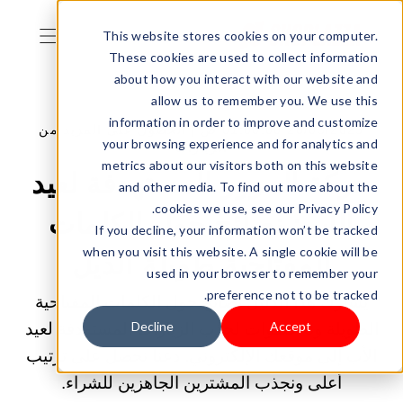
This website stores cookies on your computer.
These cookies are used to collect information
about how you interact with our website and
allow us to remember you. We use this
information in order to improve and customize
26/05/2025 01:00:00 ص |
الحصول على المزيد من
your browsing experience and for analytics and
الزيارات
metrics about our visitors both on this website
حركة المرور المستهدفة لعيد
and other media. To find out more about the
cookies we use, see our Privacy Policy.
الأب: نصائح حول الكلمات
If you decline, your information won’t be tracked
when you visit this website. A single cookie will be
المفتاحية طويلة الذيل
used in your browser to remember your
preference not to be tracked.
يشارك هذا الدليل نصائح حول الكلمات المفتاحية
Decline
Accept
الطويلة و3 خطوات لجذب الزيارات المستهدفة لعيد
الأب إلى موقعك الإلكتروني. دعنا نحصل على ترتيب
أعلى ونجذب المشترين الجاهزين للشراء.