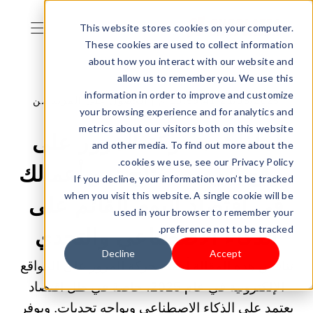
This website stores cookies on your computer.
These cookies are used to collect information
about how you interact with our website and
allow us to remember you. We use this
information in order to improve and customize
21/05/2025 10:59:41 م |
الحصول على المزيد من
your browsing experience and for analytics and
الزيارات
metrics about our visitors both on this website
لماذا تُعد حركة المرور على
and other media. To find out more about the
cookies we use, see our Privacy Policy.
موقع الويب مفتاح نمو أعمالك
If you decline, your information won’t be tracked
when you visit this website. A single cookie will be
في اقتصاد اليوم القائم على
used in your browser to remember your
preference not to be tracked.
الذكاء الاصطناعي والتحدي
Decline
Accept
تناقش هذه المقالة أهمية حركة المرور على المواقع
الإلكترونية في عام 2025، خاصةً في ظل اقتصاد
يعتمد على الذكاء الاصطناعي ويواجه تحديات. ويوفر