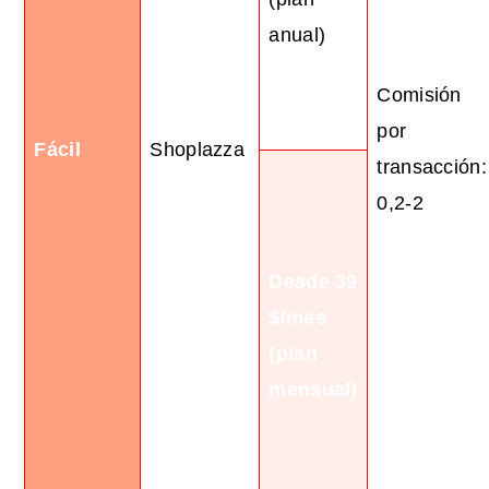
anual)
Comisión
por
Fácil
Shoplazza
transacción:
0,2-2
Desde 39
$/mes
(plan
mensual)