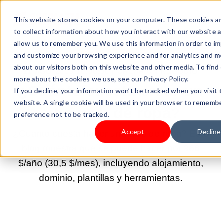
This website stores cookies on your computer. These cookies a
to collect information about how you interact with our website 
allow us to remember you. We use this information in order to i
and customize your browsing experience and for analytics and m
about our visitors both on this website and other media. To find
11-AGO-2025 10:00:00 |
CREAR UN NEGOCIO
more about the cookies we use, see our Privacy Policy.
¿Cuánto cuesta crear un
If you decline, your information won’t be tracked when you visit 
website. A single cookie will be used in your browser to rememb
sitio web de ropa?
preference not to be tracked.
Accept
Decline
¿Cuánto cuesta hacer una web de ropa? Este
blog muestra que se puede hacer por 366
$/año (30,5 $/mes), incluyendo alojamiento,
dominio, plantillas y herramientas.