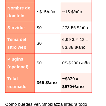
Nombre de
~$15/año
~15 $/año
dominio
Servidor
$0
278,56 $/año
Tema del
6,99 $ × 12 =
$0
sitio web
83,88 $/año
Plugins
$0
0$-$200+/año
(opcional)
Total
~$370 a
366 $/año
estimado
$570+/año
Como puedes ver, Shoplazza integra todo