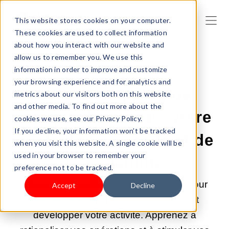
This website stores cookies on your computer.
These cookies are used to collect information
about how you interact with our website and
allow us to remember you. We use this
information in order to improve and customize
29 AVR. 2025 01:48:20 |
DROPSHIPPING
your browsing experience and for analytics and
Le dropshipping de
metrics about our visitors both on this website
and other media. To find out more about the
marque de maître : Votre
cookies we use, see our Privacy Policy.
If you decline, your information won’t be tracked
guide de la réussite et de
when you visit this website. A single cookie will be
used in your browser to remember your
la rentabilité
preference not to be tracked.
Découvrez les stratégies essentielles pour
Accept
Decline
maîtriser le dropshipping de marque et
développer votre activité. Apprenez à