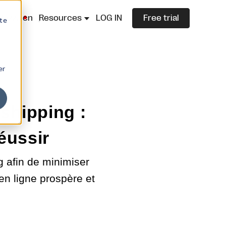
lazza.cn
Resources
LOG IN
Free trial
ite
er
shipping :
éussir
 afin de minimiser
 en ligne prospère et