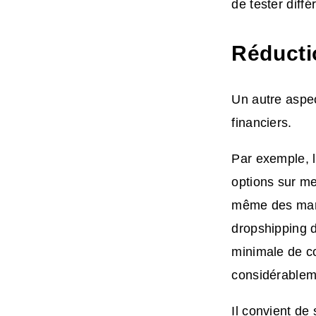
de tester diffé
Réducti
Un autre aspec
financiers.
Par exemple, 
options sur m
même des marq
dropshipping d
minimale de c
considérableme
Il convient de