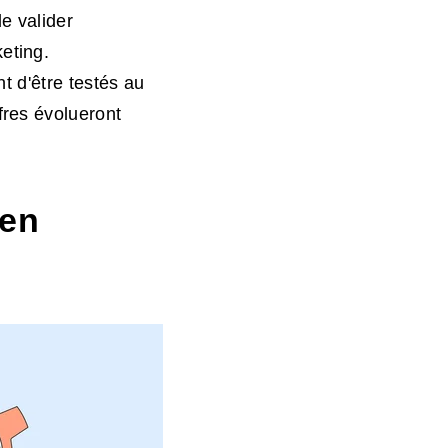
e valider
eting.
nt d'être testés au
fres évolueront
 en