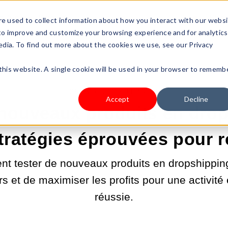
s Type
Pricing
Shop
e used to collect information about how you interact with our webs
 to improve and customize your browsing experience and for analytics
edia. To find out more about the cookies we use, see our Privacy
 this website. A single cookie will be used in your browser to rememb
29 AVR. 2025 01:49:06
Accept
Decline
 nouveaux produits en drop
tratégies éprouvées pour r
 tester de nouveaux produits en dropshipping
rs et de maximiser les profits pour une activité
réussie.