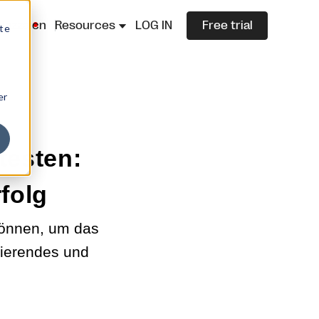
lazza.cn
Resources
LOG IN
Free trial
ite
er
testen:
folg
können, um das
orierendes und