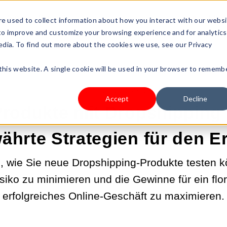
s Type
Pricing
Shop
e used to collect information about how you interact with our webs
 to improve and customize your browsing experience and for analytics
edia. To find out more about the cookies we use, see our Privacy
 this website. A single cookie will be used in your browser to rememb
29.04.2025 01:49:09
Accept
Decline
rodukte mit Dropshipping 
ährte Strategien für den Er
, wie Sie neue Dropshipping-Produkte testen 
isiko zu minimieren und die Gewinne für ein fl
erfolgreiches Online-Geschäft zu maximieren.