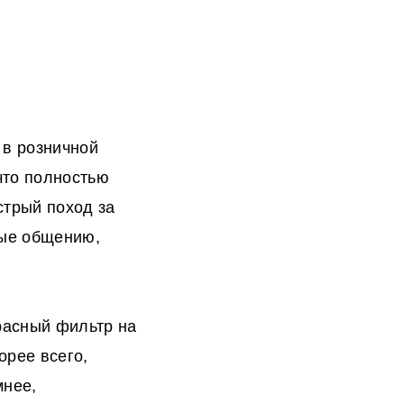
 в розничной
что полностью
стрый поход за
ные общению,
красный фильтр на
орее всего,
мнее,