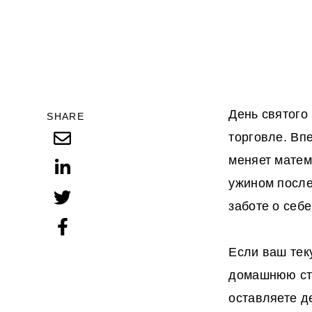
День святого
SHARE
торговле. Вп
меняет матем
ужином посл
заботе о себ
Если ваш тек
домашнюю стр
оставляете д