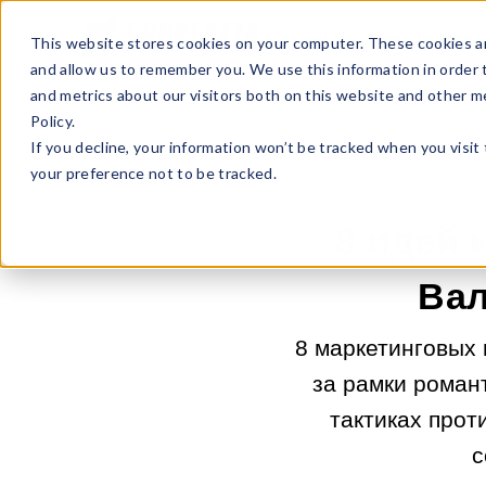
Sell Online
Busines
This website stores cookies on your computer. These cookies ar
and allow us to remember you. We use this information in order
and metrics about our visitors both on this website and other m
Policy.
If you decline, your information won’t be tracked when you visit
your preference not to be tracked.
8 идей 
Вал
8 маркетинговых 
за рамки роман
тактиках прот
с