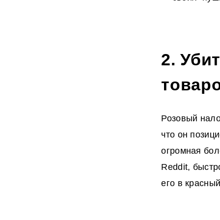
2. Уби
товаро
Розовый нало
что он позици
огромная бол
Reddit, быст
его в красны