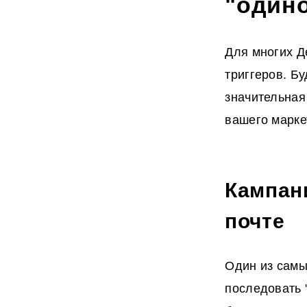
"одино
Для многих Д
триггеров. Б
значительная
вашего марке
Кампани
почте
Один из самы
последовать 