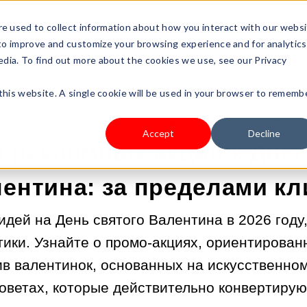
s Type
Pricing
Shop
e used to collect information about how you interact with our webs
 to improve and customize your browsing experience and for analytics
edia. To find out more about the cookies we use, see our Privacy
 this website. A single cookie will be used in your browser to rememb
26.01.2026 0:00:00 |
ПОЛУЧЕНИЕ БОЛЬШЕГО ТРАФИКА
Accept
Decline
и рекламных акций к Дню
ентина: за пределами к
идей на День святого Валентина в 2026 году
тики. Узнайте о промо-акциях, ориентирован
ив валентинок, основанных на искусственном
оветах, которые действительно конвертирую