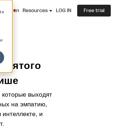
lazza.cn
Resources
LOG IN
Free trial
ite
er
 святого
лише
, которые выходят
ных на эмпатию,
 интеллекте, и
т.