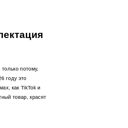
плектация
 только потому,
26 году это
ах, как TikTok и
тный товар, красят