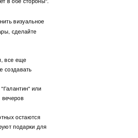
ет в обе стороны".
енить визуальное
ары, сделайте
, все еще
е создавать
 "Галантин" или
я вечеров
отных остаются
руют подарки для