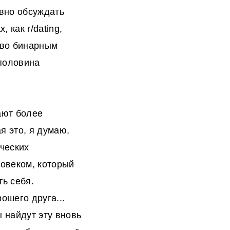
ивно обсуждать
 как r/dating,
тво бинарным
 половина
ают более
я это, я думаю,
ческих
ловеком, который
ть себя.
ошего друга...
 найдут эту вновь