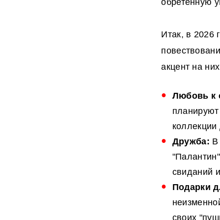
обретенную ув
Итак, в 2026
повествовани
акцент на них
Любовь к 
планируют 
коллекции 
Дружба:
В 
"Палантин"
свиданий и
Подарки 
неизменной
своих "пуш