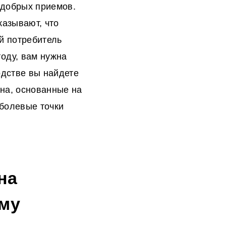
х добрых приемов.
азывают, что
й потребитель
году, вам нужна
одстве вы найдете
ина
, основанные на
 болевые точки
на
ему