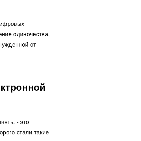
 цифровых
ение одиночества,
тчужденной от
ектронной
ять, - это
орого стали такие