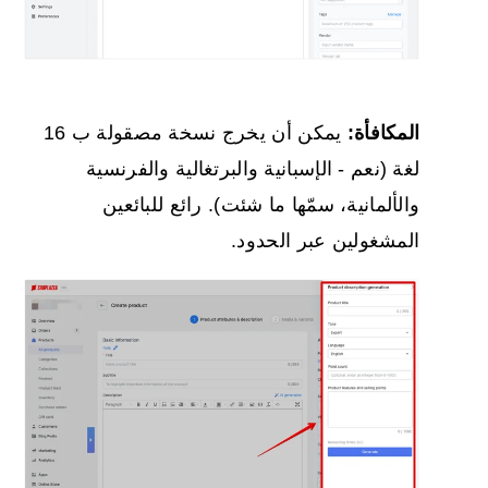
المكافأة:
يمكن أن يخرج نسخة مصقولة ب 16
لغة (نعم - الإسبانية والبرتغالية والفرنسية
والألمانية، سمّها ما شئت). رائع للبائعين
المشغولين عبر الحدود.