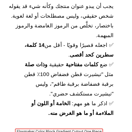
يجب أن يبدو عنوان منتجك وكأنه شيء قد يقوله
شخص حقيقي، وليس مصطلحات أو لغة لغوية.
باختصار، تخلَّص من الرموز الغامضة والرموز
المبهمة.
✅ اجعله قصيرًا وقويًا - أقل من
14 كلمة،
سطرين كحد أقصى
.
✅ ضع
كلمات مفتاحية
حقيقية
وذات صلة
مثل "تيشيرت قطن فضفاض 100٪ قطن
برقبة فضفاضة برقبة طاقم"، وليس
"تيشيرت مستكشف حضري".
✅ اذكر ما هو مهم:
الخامة أو اللون أو
الملاءمة أو ما هو الغرض منه.