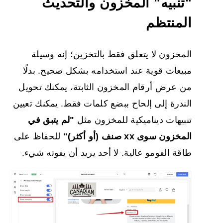
"تنبيه" المخزون والتحديث
المنتظم
المخزون لا يتعلق فقط بالتخزين؛ إنه وسيلة
مبيعات قوية عند استخدامه بشكل صحيح. بدلًا
من عرض أرقام المخزون الثابتة، يمكنك تحويل
الندرة إلى إلحاح ببضع كلمات فقط. يمكنك تعيين
تنبيهات ديناميكية للمخزون مثل
"لم يتبق في
المخزون سوى xx صنف (أو أكثر)"
للحفاظ على
طاقة الفومو عالية. لا أحد يريد أن يفوته شيء.