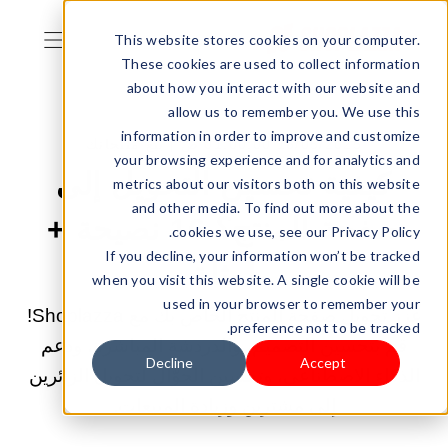
This website stores cookies on your computer.
These cookies are used to collect information
about how you interact with our website and
allow us to remember you. We use this
information in order to improve and customize
16/05/2025 01:00:00 ص |
بيع منتجاتك
your browsing experience and for analytics and
كيفية تحسين التحويل إلى
metrics about our visitors both on this website
and other media. To find out more about the
صفحة المنتج؟ 16 نصيحة +
cookies we use, see our Privacy Policy.
If you decline, your information won’t be tracked
أمثلة
when you visit this website. A single cookie will be
used in your browser to remember your
عزز تحويل صفحة المنتج الخاص بك مع Shoplazza!
preference not to be tracked.
قم بتحسين التصميم، والدردشة المباشرة، ودعم
Decline
Accept
الذكاء الاصطناعي، وتحسين الجوّال لتحويل الزائرين
إلى مشترين وزيادة المبيعات.