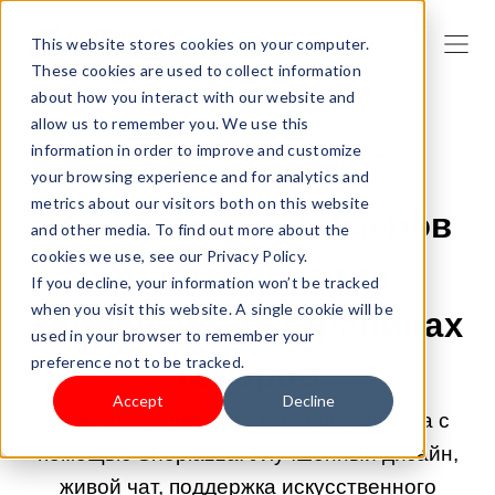
This website stores cookies on your computer.
These cookies are used to collect information
about how you interact with our website and
allow us to remember you. We use this
information in order to improve and customize
16.05.2025 1:00:00 |
ПРОДАВАЙТЕ СВОИ
your browsing experience and for analytics and
ПРОДУКТЫ
metrics about our visitors both on this website
16 советов и примеров
and other media. To find out more about the
cookies we use, see our Privacy Policy.
по оптимизации
If you decline, your information won’t be tracked
when you visit this website. A single cookie will be
конверсии на страницах
used in your browser to remember your
preference not to be tracked.
товаров
Accept
Decline
Повысьте конверсию страницы товара с
помощью Shoplazza! Улучшенный дизайн,
живой чат, поддержка искусственного