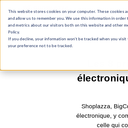
Sell Online
Busines
This website stores cookies on your computer. These cookies ar
and allow us to remember you. We use this information in order
and metrics about our visitors both on this website and other m
Policy.
If you decline, your information won’t be tracked when you visit
your preference not to be tracked.
Les 8 p
électroniq
Shoplazza, BigC
électronique, y com
celle qui c