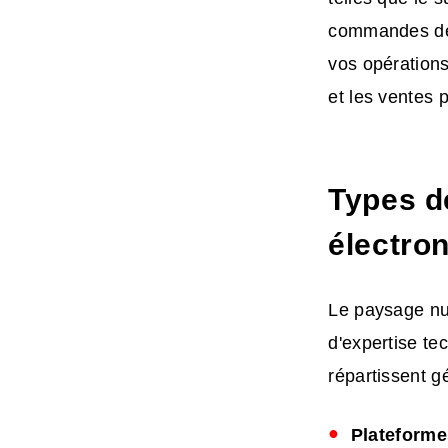
commandes des 
vos opération
et les ventes 
Types d
électro
Le paysage num
d'expertise te
répartissent g
Plateforme