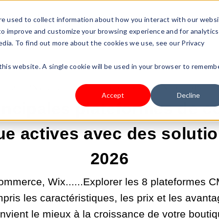
s Type
Pricing
Shop
e used to collect information about how you interact with our webs
 to improve and customize your browsing experience and for analytics
edia. To find out more about the cookies we use, see our Privacy
 this website. A single cookie will be used in your browser to rememb
30 JANV. 2026 02:00:00 |
CRÉER UNE ENTREPRISE
Accept
Decline
rincipales plateformes de 
ue actives avec des solut
2026
ommerce, Wix......Explorer les 8 plateformes
pris les caractéristiques, les prix et les avanta
onvient le mieux à la croissance de votre boutiq