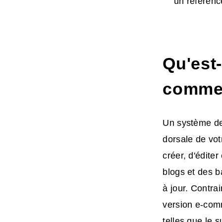
un référenc
Qu'est
commer
Un système de
dorsale de votr
créer, d'édite
blogs et des b
à jour. Contra
version e-com
telles que le s