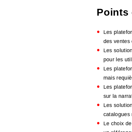
Points 
Les platefo
des ventes 
Les solutio
pour les uti
Les platef
mais requi
Les platefo
sur la narra
Les soluti
catalogues 
Le choix de 