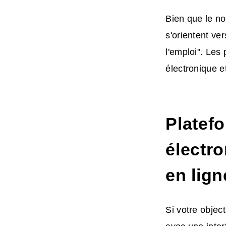
Bien que le n
s'orientent ve
l'emploi". Les
électronique
et
Platef
électro
en lign
Si votre objec