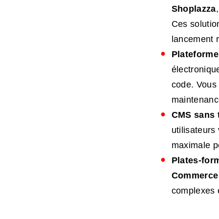
Shoplazza
Ces solutio
lancement r
Plateforme
électroniqu
code. Vous 
maintenance
CMS sans t
utilisateurs
maximale po
Plates-form
Commerce 
complexes e