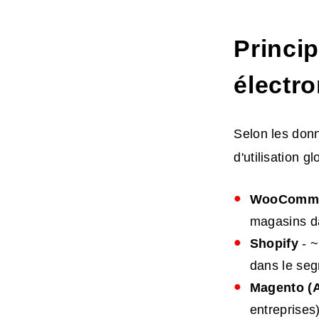
Princi
électr
Selon les donn
d'utilisation 
WooComm
magasins d
Shopify
- ~
dans le segm
Magento (
entreprises