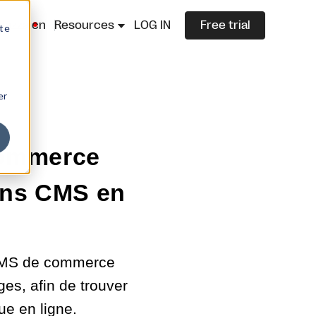
lazza.cn
Resources
LOG IN
Free trial
ite
er
commerce
ions CMS en
 CMS de commerce
ges, afin de trouver
ue en ligne.