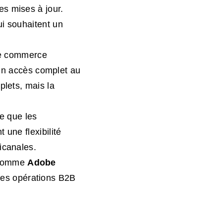
es mises à jour.
ui souhaitent un
de commerce
un accès complet au
plets, mais la
e que les
 une flexibilité
icanales.
 comme
Adobe
les opérations B2B