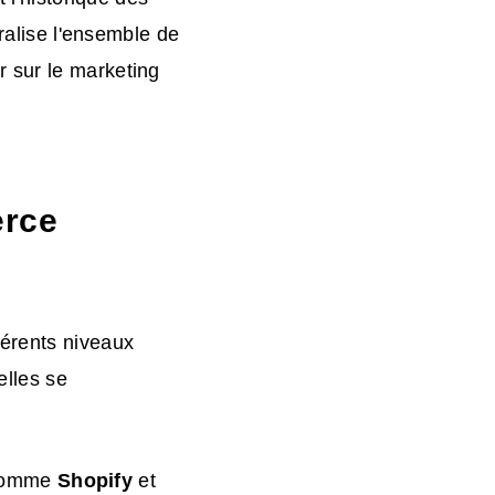
tralise l'ensemble de
 sur le marketing
erce
férents niveaux
elles se
 comme
Shopify
et