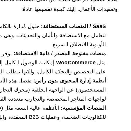
وتعقيدات الأعمال. إليك كيفية تقسيمها عادةً:
SaaS
/ المنصات المستضافة:
حلول مُدارة بالكا
تتعامل مع الاستضافة والأمان والتحديثات. وهي م
الأولوية للانطلاق السريع.
منصات مفتوحة المصدر / ذاتية الاستضافة:
توفر
م
مثل
WooCommerce
إمكانية الوصول الكامل إل
على التخصيص والتحكم الكامل، ولكنها تتطلب المز
أنظمة إدارة المحتوى بدون رأس:
تفصل هذه الأنظم
المستخدمون) عن الواجهة الخلفية (محرك التجار
لواجهات المتاجر المخصصة والتجارب متعددة القن
المنصات المؤسسية:
الأنظمة عالية السعة مثل
)
للكتالوجات الضخمة، وعمليات B2B المعقدة، والإدارة المتطورة متعددة المتاجر.