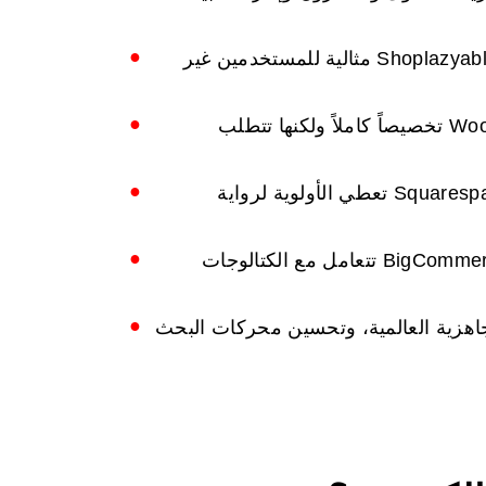
الحلول المستضافة / كخدمة مثل Shopify و Shoplazyableza مثالية للمستخدمين غير
توفر المنصات مفتوحة المصدر مثل WooCommerce تخصيصاً كاملاً ولكنها تتطلب
المنصات التي تركز على التصميم مثل Wix و Squarespace تعطي الأولوية لرواية
حلول المؤسسات مثل Adobe Commerce و BigCommerce تتعامل مع الكتالوجات
لجاهزية العالمية، وتحسين محركات البحث