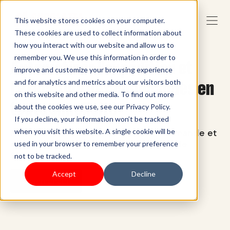
This website stores cookies on your computer.
These cookies are used to collect information about
how you interact with our website and allow us to
remember you. We use this information in order to
Automatiser l'expédition et
improve and customize your browsing experience
l'exécution des commandes en
and for analytics and metrics about our visitors both
on this website and other media. To find out more
toute simplicité
about the cookies we use, see our Privacy Policy.
If you decline, your information won’t be tracked
Rationalisez votre processus de commande et
when you visit this website. A single cookie will be
d'exécution avec les outils puissants de
used in your browser to remember your preference
Shoplazza.
not to be tracked.
Accept
Decline
Commencer