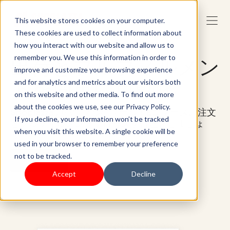
This website stores cookies on your computer.
These cookies are used to collect information about
how you interact with our website and allow us to
remember you. We use this information in order to
出荷とフルフィルメン
improve and customize your browsing experience
トを簡単に自動化
and for analytics and metrics about our visitors both
on this website and other media. To find out more
about the cookies we use, see our Privacy Policy.
ShoplazzaのパワフルなツールでEコマースの注文
If you decline, your information won’t be tracked
とフルフィルメントプロセスを合理化しましょ
when you visit this website. A single cookie will be
う。
used in your browser to remember your preference
not to be tracked.
スタート
Accept
Decline