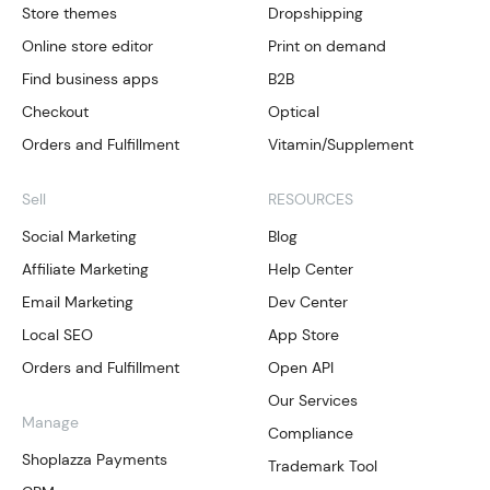
Store themes
Dropshipping
Online store editor
Print on demand
Find business apps
B2B
Checkout
Optical
Orders and Fulfillment
Vitamin/Supplement
Sell
RESOURCES
Social Marketing
Blog
Affiliate Marketing
Help Center
Email Marketing
Dev Center
Local SEO
App Store
Orders and Fulfillment
Open API
Our Services
Manage
Compliance
Shoplazza Payments
Trademark Tool