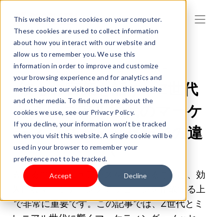
This website stores cookies on your computer.
These cookies are used to collect information
about how you interact with our website and
allow us to remember you. We use this
information in order to improve and customize
2025/03/05 20:34:53 |
製品の販売
your browsing experience and for analytics and
彼らの言葉を話す：Z世代
metrics about our visitors both on this website
and other media. To find out more about the
とミレニアル世代のマーケ
cookies we use, see our Privacy Policy.
If you decline, your information won’t be tracked
ティング・メッセージの違
when you visit this website. A single cookie will be
used in your browser to remember your
い
preference not to be tracked.
異なる世代のニュアンスを理解することは、効
Accept
Decline
果的なマーケティングメッセージを作成する上
で非常に重要です。この記事では、Z世代とミ