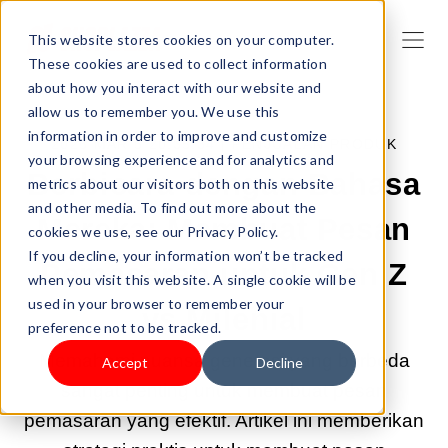
This website stores cookies on your computer.
These cookies are used to collect information
about how you interact with our website and
allow us to remember you. We use this
information in order to improve and customize
2025 MAR 5 20:35:34 |
PENJUALAN PRODUK
your browsing experience and for analytics and
Berbicara dengan Bahasa
metrics about our visitors both on this website
and other media. To find out more about the
Mereka: Membuat Pesan
cookies we use, see our Privacy Policy.
If you decline, your information won’t be tracked
Pemasaran untuk Gen Z
when you visit this website. A single cookie will be
used in your browser to remember your
vs Milenial
preference not to be tracked.
Memahami nuansa generasi yang berbeda
Accept
Decline
sangat penting untuk membuat pesan
pemasaran yang efektif. Artikel ini memberikan