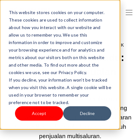
This website stores cookies on your computer.
These cookies are used to collect information
about how you interact with our website and
allow us to remember you. We use this
information in order to improve and customize
2025 MAR 5 20:50:09 |
PENJUALAN PRODUK
your browsing experience and for analytics and
Perdagangan Terpadu:
metrics about our visitors both on this website
and other media. To find out more about the
Panduan Penjualan
cookies we use, see our Privacy Policy.
If you decline, your information won’t be tracked
Multisaluran Anda
when you visit this website. A single cookie will be
used in your browser to remember your
Temukan rahasia untuk membangun
preference not to be tracked.
Multichannel Customer Profile (MCP) yang
Accept
Decline
kuat dan mengoptimalkan strategi pemasaran
Anda. Klik untuk membuka potensi penuh
penjualan multisaluran.