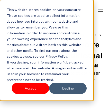
This website stores cookies on your computer.
These cookies are used to collect information
about how you interact with our website and
allow us to remember you. We use this
information in order to improve and customize
24 JANV. 2025 02:48:02 |
SELL YOUR PRODUCTS
your browsing experience and for analytics and
Commerce unifié : votre
metrics about our visitors both on this website
and other media. To find out more about the
guide de vente multicanal
cookies we use, see our Privacy Policy.
If you decline, your information won’t be tracked
Découvrez les secrets pour créer un profil
when you visit this website. A single cookie will be
client multicanal (MCP) robuste et optimiser
used in your browser to remember your
preference not to be tracked.
votre stratégie marketing. Cliquez pour
exploiter tout le potentiel de la vente
Accept
Decline
multicanal.