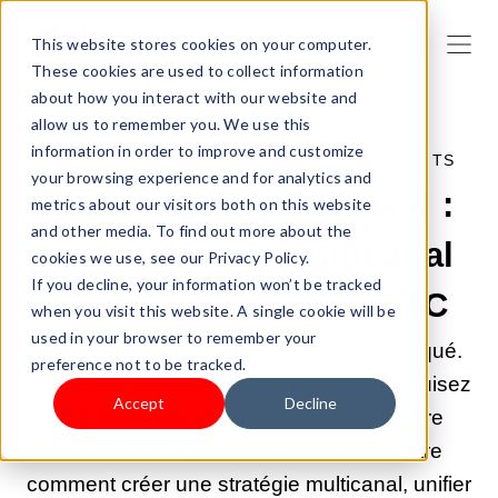
This website stores cookies on your computer.
These cookies are used to collect information
about how you interact with our website and
allow us to remember you. We use this
information in order to improve and customize
14 FÉVR. 2025 08:15:44 |
VENTE DE PRODUITS
your browsing experience and for analytics and
TikTok Shop & Beyond :
metrics about our visitors both on this website
and other media. To find out more about the
une stratégie multicanal
cookies we use, see our Privacy Policy.
If you decline, your information won’t be tracked
pour la croissance DTC
when you visit this website. A single cookie will be
used in your browser to remember your
Se fier uniquement à TikTok Shop est risqué.
preference not to be tracked.
Diversifiez vos canaux de vente et construisez
Accept
Decline
une entreprise durable avec votre propre
boutique en ligne. Ce guide vous montre
comment créer une stratégie multicanal, unifier