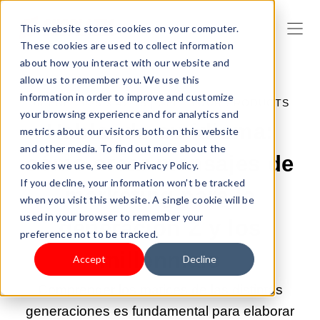
This website stores cookies on your computer.
These cookies are used to collect information
about how you interact with our website and
allow us to remember you. We use this
information in order to improve and customize
08-ENE-2025 9:42:15 |
SELL YOUR PRODUCTS
your browsing experience and for analytics and
Hablando su idioma:
metrics about our visitors both on this website
and other media. To find out more about the
cómo crear mensajes de
cookies we use, see our Privacy Policy.
If you decline, your information won’t be tracked
marketing para la
when you visit this website. A single cookie will be
used in your browser to remember your
generación Z y los
preference not to be tracked.
millennials
Accept
Decline
Comprender los matices de las distintas
generaciones es fundamental para elaborar