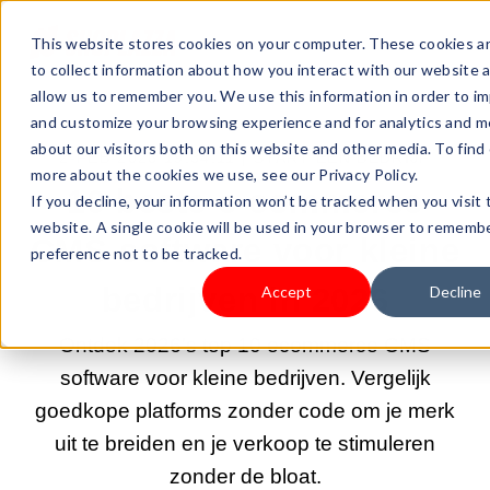
This website stores cookies on your computer. These cookies a
to collect information about how you interact with our website 
allow us to remember you. We use this information in order to i
and customize your browsing experience and for analytics and m
about our visitors both on this website and other media. To find
2-FEB-2026 19:34:11 |
START EEN BEDRIJF
more about the cookies we use, see our Privacy Policy.
10 beste e-commerce
If you decline, your information won’t be tracked when you visit 
website. A single cookie will be used in your browser to rememb
CMS-software voor kleine
preference not to be tracked.
bedrijven in 2026
Accept
Decline
Ontdek 2026's top 10 ecommerce CMS
software voor kleine bedrijven. Vergelijk
goedkope platforms zonder code om je merk
uit te breiden en je verkoop te stimuleren
zonder de bloat.