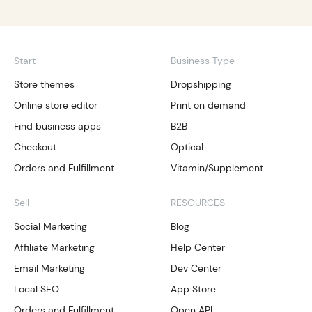
Start
Business Type
Store themes
Dropshipping
Online store editor
Print on demand
Find business apps
B2B
Checkout
Optical
Orders and Fulfillment
Vitamin/Supplement
Sell
RESOURCES
Social Marketing
Blog
Affiliate Marketing
Help Center
Email Marketing
Dev Center
Local SEO
App Store
Orders and Fulfillment
Open API