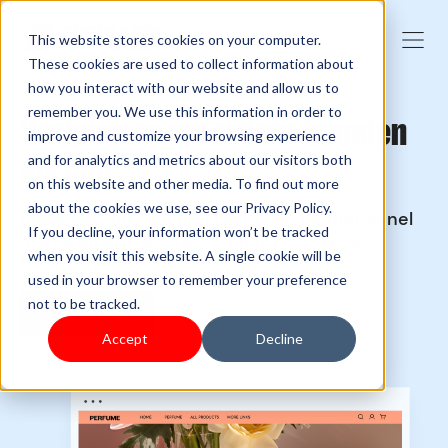
This website stores cookies on your computer.
These cookies are used to collect information about
how you interact with our website and allow us to
remember you. We use this information in order to
Verkoop op meerdere kanalen
improve and customize your browsing experience
als één
and for analytics and metrics about our visitors both
on this website and other media. To find out more
about the cookies we use, see our Privacy Policy.
Maak gebruik van de kracht van multichannel
If you decline, your information won’t be tracked
management om een breder publiek te
when you visit this website. A single cookie will be
bereiken en de verkoop te stimuleren.
used in your browser to remember your preference
not to be tracked.
Aan de slag
Accept
Decline