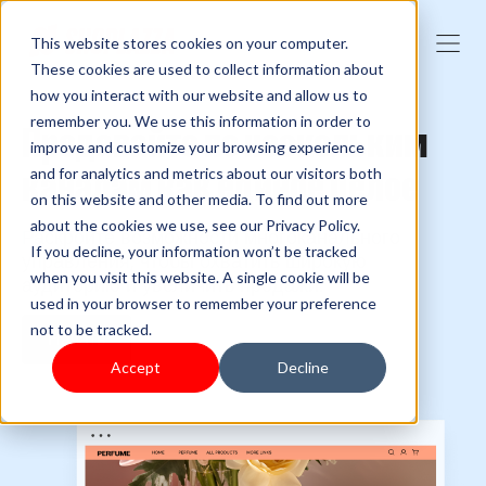
This website stores cookies on your computer.
These cookies are used to collect information about
how you interact with our website and allow us to
remember you. We use this information in order to
Продавайте по нескольким
improve and customize your browsing experience
каналам как единое целое
and for analytics and metrics about our visitors both
on this website and other media. To find out more
about the cookies we use, see our Privacy Policy.
Раскройте возможности многоканального
If you decline, your information won’t be tracked
управления, чтобы охватить широкую
when you visit this website. A single cookie will be
аудиторию и увеличить продажи.
used in your browser to remember your preference
not to be tracked.
Начать
Accept
Decline