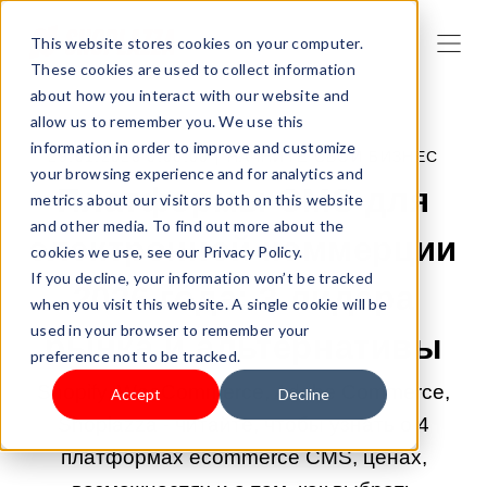
This website stores cookies on your computer.
These cookies are used to collect information
about how you interact with our website and
allow us to remember you. We use this
information in order to improve and customize
29.01.2026 0:00:00 |
НАЧНИТЕ СВОЙ БИЗНЕС
your browsing experience and for analytics and
Платформы CMS для
metrics about our visitors both on this website
and other media. To find out more about the
электронной коммерции
cookies we use, see our Privacy Policy.
If you decline, your information won’t be tracked
2026 года: 3 лидера
when you visit this website. A single cookie will be
used in your browser to remember your
рынка и альтернативы
preference not to be tracked.
Shopify, WooCommerce, Adobe Commerce,
Accept
Decline
Shoplazza - читайте, чтобы узнать о 4
платформах ecommerce CMS, ценах,