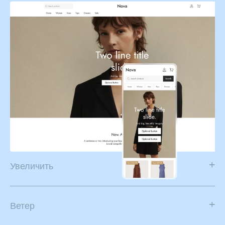
Nova
Изысканная и стильная тема, идеально подходящая
для модных бутиков и lifestyle-брендов.
Preview this theme
Герой
Многогранная, легко адаптируемая тема,
предназначенная для предприятий с большими
товарными запасами.
Увеличить
Элегантный дизайн, разработанный для компаний с
Preview this theme
небольшим количеством SKU и товарных запасов,
подчеркивает суть бренда и привлекательность
Ветер
продукта.
Специальная тема, разработанная для дропшиппинг-