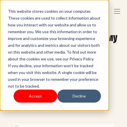
This website stores cookies on your computer.
These cookies are used to collect information about
how you interact with our website and allow us to
remember you. We use this information in order to
Выберите подходящую тему
improve and customize your browsing experience
для своего интернет-
and for analytics and metrics about our visitors both
on this website and other media. To find out more
магазина
about the cookies we use, see our Privacy Policy.
If you decline, your information won’t be tracked
Преобразуйте свой интернет-магазин с
when you visit this website. A single cookie will be
помощью тем, которые стимулируют рост и
used in your browser to remember your preference
повышают продажи.
not to be tracked.
Accept
Decline
Начните прямо сейчас