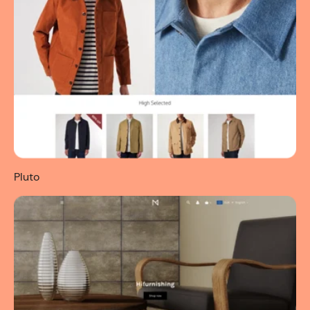
Pluto