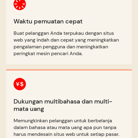
Waktu pemuatan cepat
Buat pelanggan Anda terpukau dengan situs
web yang indah dan cepat yang meningkatkan
pengalaman pengguna dan meningkatkan
peringkat mesin pencari Anda.
Dukungan multibahasa dan multi-
mata uang
Memungkinkan pelanggan untuk berbelanja
dalam bahasa atau mata uang apa pun tanpa
harus mendesain situs web untuk setiap pasar.