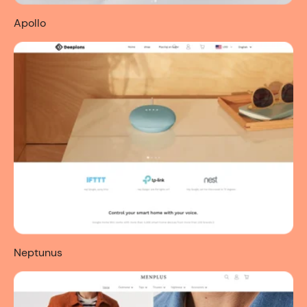
Apollo
Neptunus