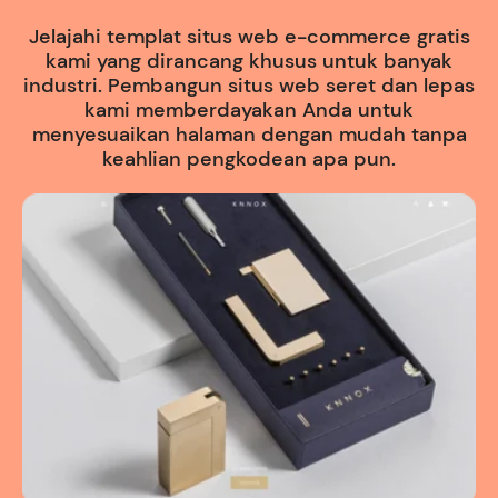
Jelajahi templat situs web e-commerce gratis
kami yang dirancang khusus untuk banyak
industri. Pembangun situs web seret dan lepas
kami memberdayakan Anda untuk
menyesuaikan halaman dengan mudah tanpa
keahlian pengkodean apa pun.