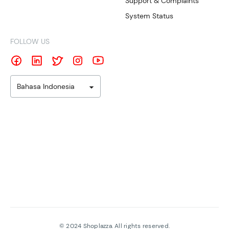
Support & Complaints
System Status
FOLLOW US
Bahasa Indonesia
©
2024
Shoplazza. All rights reserved.