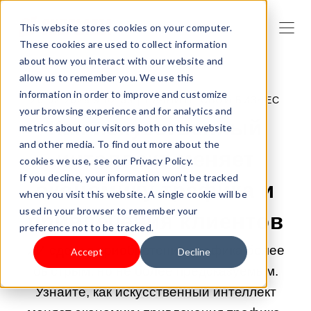
This website stores cookies on your computer.
These cookies are used to collect information
about how you interact with our website and
allow us to remember you. We use this
information in order to improve and customize
20.02.2026 9:02:33 |
НАЧНИТЕ СВОЙ БИЗНЕС
your browsing experience and for analytics and
Как искусственный
metrics about our visitors both on this website
and other media. To find out more about the
интеллект меняет
cookies we use, see our Privacy Policy.
If you decline, your information won’t be tracked
экономику трафика и
when you visit this website. A single cookie will be
used in your browser to remember your
привлечения клиентов
preference not to be tracked.
ИИ сделал приобретение трафика более
Accept
Decline
быстрым, но не более предсказуемым.
Узнайте, как искусственный интеллект