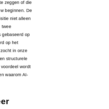
te zeggen of die
euw beginnen. De
sitie niet alleen
n twee
s gebaseerd op
rd op het
rzocht in onze
ren structurele
 voordeel wordt
ren waarom AI-
eer