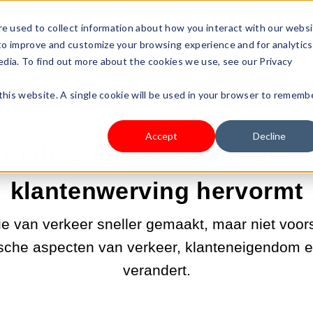
s Type
Pricing
Shop
e used to collect information about how you interact with our webs
 to improve and customize your browsing experience and for analytics
edia. To find out more about the cookies we use, see our Privacy
 this website. A single cookie will be used in your browser to rememb
20-FEB-2026 9:02:37 |
START EEN BEDRIJF
Accept
Decline
AI de economie van verke
klantenwerving hervormt
tie van verkeer sneller gemaakt, maar niet voo
che aspecten van verkeer, klanteneigendom e
verandert.