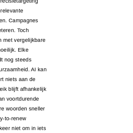
recisietargeting
 relevante
seren. Campagnes
eteren. Toch
n met vergelijkbare
oeilijk. Elke
dt nog steeds
uurzaamheid. AI kan
t niets aan de
 blijft afhankelijk
van voortdurende
re woorden sneller
ay-to-renew
eer niet om in iets