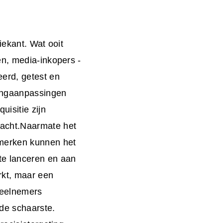
iekant. Wat ooit
en, media-inkopers -
erd, getest en
tingaanpassingen
uisitie zijn
dacht.Naarmate het
 merken kunnen het
te lanceren en aan
rkt, maar een
deelnemers
 de schaarste.