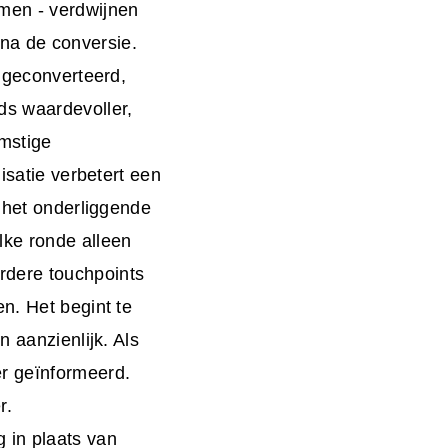
smen - verdwijnen
na de conversie.
t geconverteerd,
ds waardevoller,
omstige
isatie verbetert een
s het onderliggende
lke ronde alleen
rdere touchpoints
n. Het begint te
n aanzienlijk. Als
er geïnformeerd.
r.
 in plaats van