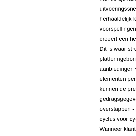
uitvoeringssne
herhaaldelijk 
voorspellingen
creëert een h
Dit is waar st
platformgebon
aanbiedingen 
elementen per
kunnen de pres
gedragsgegeven
overstappen - 
cyclus voor cy
Wanneer klanti