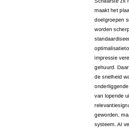
Schaarste zit 
maakt het pla
doelgroepen sn
worden scherpe
standaardiseer
optimalisatieto
impressie vere
gehuurd. Daaro
de snelheid w
onderliggende 
van lopende ui
relevantiesig
geworden, maa
systeem. AI ve