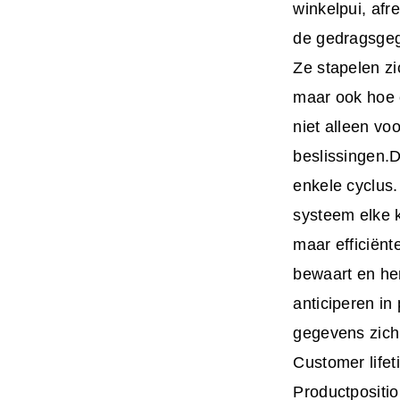
winkelpui, af
de gedragsgeg
Ze stapelen zi
maar ook hoe e
niet alleen vo
beslissingen.D
enkele cyclus.
systeem elke k
maar efficiën
bewaart en her
anticiperen in
gegevens zich
Customer lifet
Productpositi