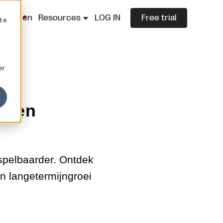
lazza.cn
Resources
LOG IN
Free trial
ite
er
er en
rspelbaarder. Ontdek
n langetermijngroei