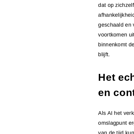
dat op zichze
afhankelijkhei
geschaald en v
voortkomen uit
binnenkomt dee
blijft.
Het ec
en cont
Als AI het ver
omslagpunt er
van de tijd kun