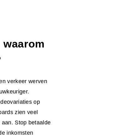
 - waarom
?
en verkeer werven
auwkeuriger.
videovariaties op
ards zien veel
el aan. Stop betaalde
 de inkomsten