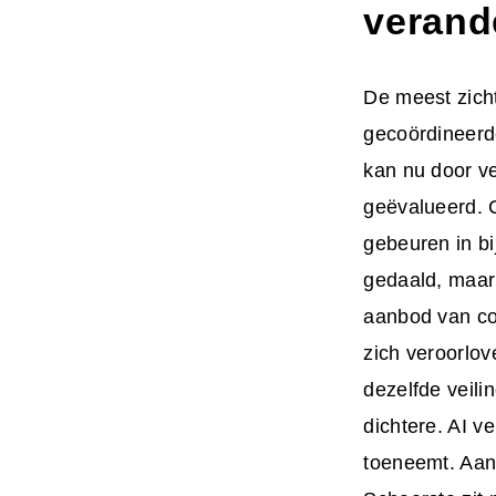
verand
De meest zicht
gecoördineerde
kan nu door v
geëvalueerd. C
gebeuren in bi
gedaald, maar
aanbod van co
zich veroorlo
dezelfde veili
dichtere. AI 
toeneemt. Aand