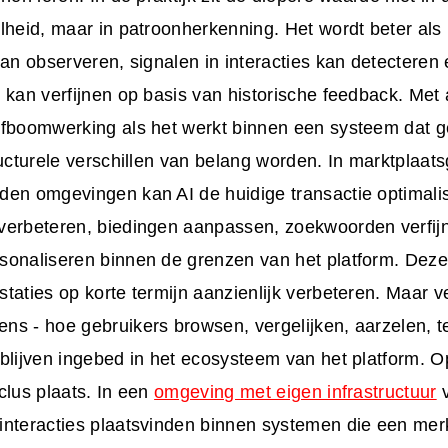
lheid, maar in patroonherkenning. Het wordt beter als
kan observeren, signalen in interacties kan detecteren 
 kan verfijnen op basis van historische feedback. Met
efboomwerking als het werkt binnen een systeem dat 
ructurele verschillen van belang worden. In marktplaats
den omgevingen kan AI de huidige transactie optimali
verbeteren, biedingen aanpassen, zoekwoorden verfijn
sonaliseren binnen de grenzen van het platform. Deze
taties op korte termijn aanzienlijk verbeteren. Maar v
s - hoe gebruikers browsen, vergelijken, aarzelen, t
blijven ingebed in het ecosysteem van het platform. Op
clus plaats. In een
omgeving met eigen infrastructuur
v
nteracties plaatsvinden binnen systemen die een merk 