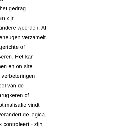
 het gedrag
en zijn
 andere woorden, AI
geheugen verzamelt.
gerichte of
seren. Het kan
en en on-site
 verbeteringen
eel van de
erugkeren of
timalisatie vindt
erandert de logica.
controleert - zijn