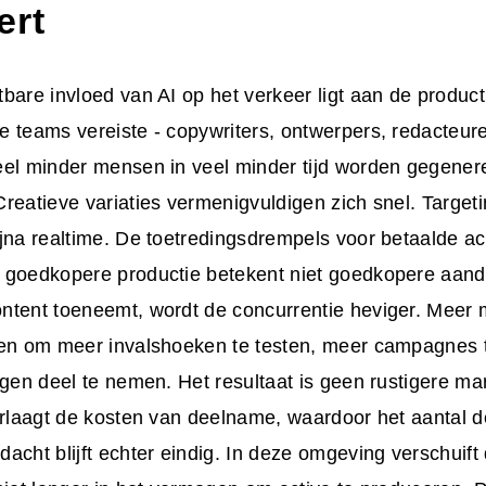
ert
bare invloed van AI op het verkeer ligt aan de product
 teams vereiste - copywriters, ontwerpers, redacteur
eel minder mensen in veel minder tijd worden gegenere
reatieve variaties vermenigvuldigen zich snel. Targe
jna realtime. De toetredingsdrempels voor betaalde acq
 goedkopere productie betekent niet goedkopere aan
ntent toeneemt, wordt de concurrentie heviger. Meer
ven om meer invalshoeken te testen, meer campagnes 
ngen deel te nemen. Het resultaat is geen rustigere ma
verlaagt de kosten van deelname, waardoor het aantal 
acht blijft echter eindig. In deze omgeving verschuift