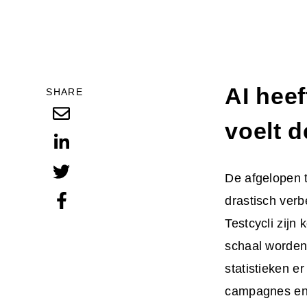
AI hee
SHARE
voelt d
De afgelopen 
drastisch verb
Testcycli zijn
schaal worden
statistieken e
campagnes en 