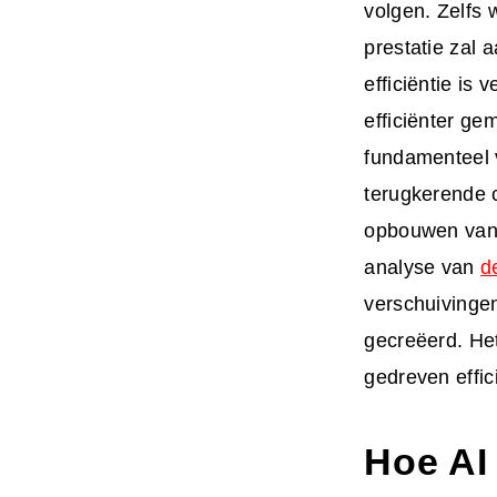
volgen. Zelfs 
prestatie zal
efficiëntie is 
efficiënter ge
fundamenteel 
terugkerende 
opbouwen van r
analyse van
d
verschuivinge
gecreëerd. Het
gedreven effici
Hoe AI