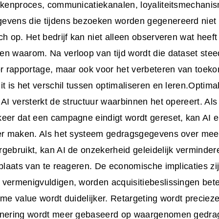
rekenproces, communicatiekanalen, loyaliteitsmechani
evens die tijdens bezoeken worden gegenereerd niet 
ch op. Het bedrijf kan niet alleen observeren wat heef
n waarom. Na verloop van tijd wordt die dataset stee
or rapportage, maar ook voor het verbeteren van toek
it is het verschil tussen optimaliseren en leren.Optimal
 AI versterkt de structuur waarbinnen het opereert. Al
eer dat een campagne eindigt wordt gereset, kan AI e
ter maken. Als het systeem gedragsgegevens over mee
gebruikt, kan AI de onzekerheid geleidelijk vermindere
 plaats van te reageren. De economische implicaties zij
 vermenigvuldigen, worden acquisitiebeslissingen bet
ime value wordt duidelijker. Retargeting wordt precieze
onering wordt meer gebaseerd op waargenomen gedrag