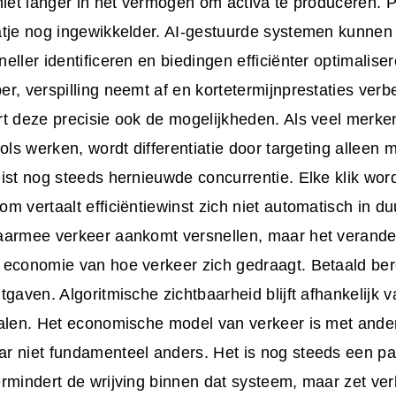
niet langer in het vermogen om activa te produceren. P
atje nog ingewikkelder. AI-gestuurde systemen kunnen
eller identificeren en biedingen efficiënter optimali
r, verspilling neemt af en kortetermijnprestaties verb
t deze precisie ook de mogelijkheden. Als veel merke
ols werken, wordt differentiatie door targeting alleen m
ist nog steeds hernieuwde concurrentie. Elke klik wor
m vertaalt efficiëntiewinst zich niet automatisch in d
aarmee verkeer aankomt versnellen, maar het verander
economie van hoe verkeer zich gedraagt. Betaald bereik
tgaven. Algoritmische zichtbaarheid blijft afhankelijk 
nalen. Het economische model van verkeer is met ande
r niet fundamenteel anders. Het is nog steeds een p
rmindert de wrijving binnen dat systeem, maar zet verk