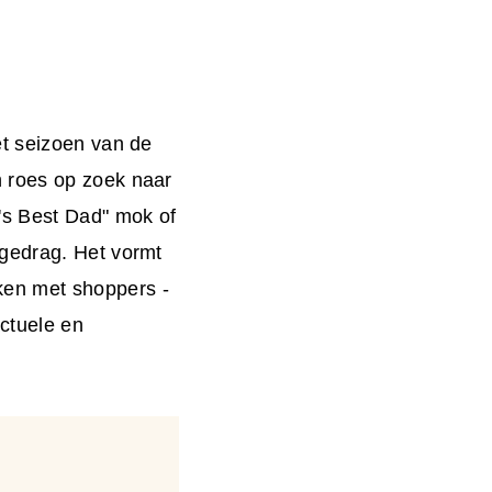
et seizoen van de
 roes op zoek naar
's Best Dad" mok of
ngedrag. Het vormt
ken met shoppers -
actuele en