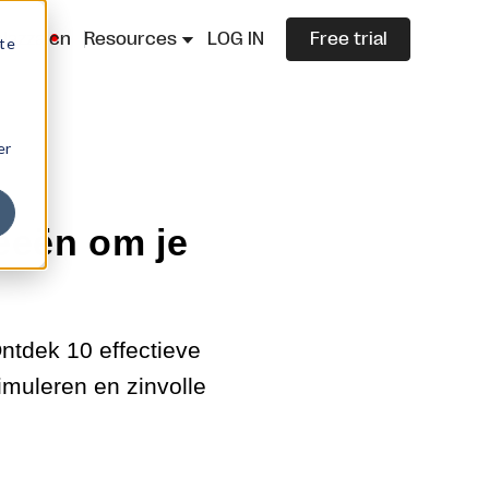
lazza.cn
Resources
LOG IN
Free trial
ite
er
eeën om je
ntdek 10 effectieve
imuleren en zinvolle