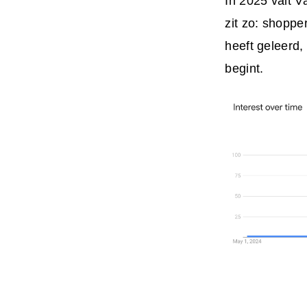
In 2025 valt 
zit zo: shoppe
heeft geleerd,
begint.