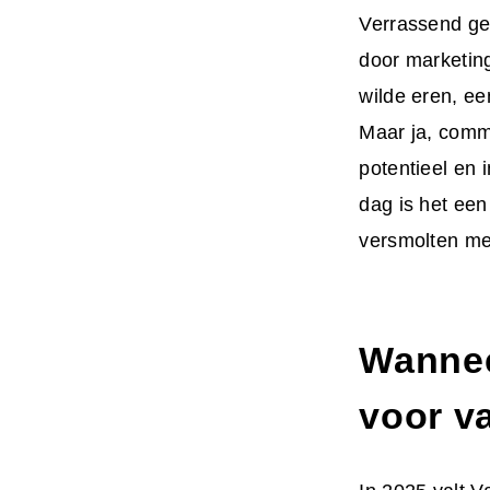
Verrassend ge
door marketin
wilde eren, ee
Maar ja, comme
potentieel en 
dag is het ee
versmolten me
Wannee
voor v