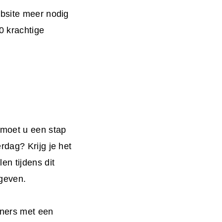
ebsite meer nodig
0 krachtige
 moet u een stap
rdag? Krijg je het
en tijdens dit
 geven.
nners met een