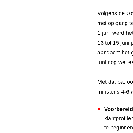
Volgens de Go
mei op gang t
1 juni werd h
13 tot 15 juni
aandacht het g
juni nog wel e
Met dat patro
minstens 4-6 w
Voorbereid
klantprofile
te beginnen