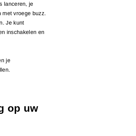
 lanceren, je
n met vroege buzz.
n. Je kunt
ten inschakelen en
n je
len.
g
op uw