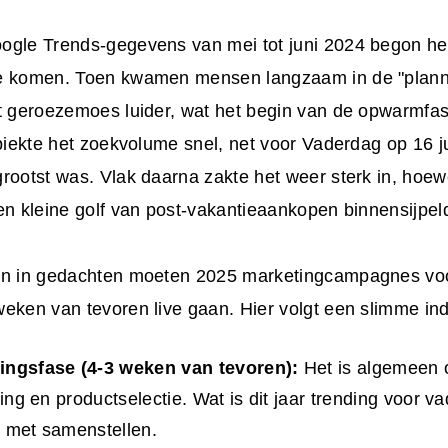
ogle Trends-gegevens van mei tot juni 2024 begon he
e komen. Toen kwamen mensen langzaam in de "plan
et geroezemoes luider, wat het begin van de opwarmfa
 piekte het zoekvolume snel, net voor Vaderdag op 16 j
rootst was. Vlak daarna zakte het weer sterk in, hoew
en kleine golf van post-vakantieaankopen binnensijpel
on in gedachten moeten 2025
marketingcampagnes vo
eken van tevoren live gaan. Hier volgt een slimme ind
ingsfase (4-3 weken van tevoren):
Het is algemeen o
ring en productselectie. Wat is dit jaar trending voor va
 met samenstellen.