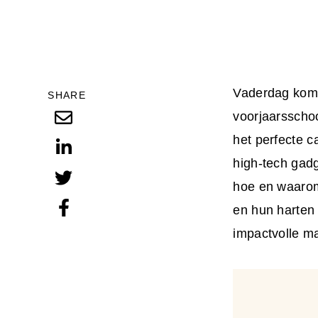
Vaderdag komt 
SHARE
voorjaarsscho
het perfecte 
high-tech gad
hoe en waarom
en hun harten 
impactvolle
ma