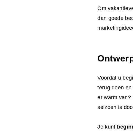
Om vakantiever
dan goede bedo
marketingidee
Ontwerp
Voordat u beg
terug doen e
er warm van? D
seizoen is do
Je kunt
begin