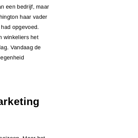
n een bedrijf, maar
hington haar vader
n had opgevoed.
n winkeliers het
tdag. Vandaag de
legenheid
rketing