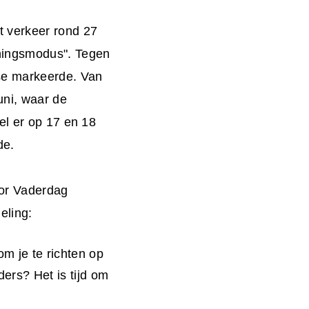
t verkeer rond 27
ningsmodus". Tegen
se markeerde. Van
uni, waar de
el er op 17 en 18
de.
or Vaderdag
eling:
m je te richten op
ders? Het is tijd om