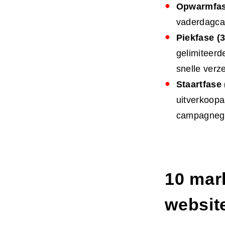
Opwarmfase
vaderdagcad
Piekfase (
gelimiteerd
snelle verz
Staartfase
uitverkoopa
campagnegeg
10
mar
websit