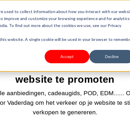
s Type
Pricing
Shop
e used to collect information about how you interact with our webs
 to improve and customize your browsing experience and for analytics
edia. To find out more about the cookies we use, see our Privacy
 this website. A single cookie will be used in your browser to rememb
27-MEI-2025 2:00:00 |
VERKOOP JE PRODUCTEN
Accept
Decline
 voor Vaderdag 2025: 10 id
website te promoten
e aanbiedingen, cadeaugids, POD, EDM...... O
r Vaderdag om het verkeer op je website te st
verkopen te genereren.