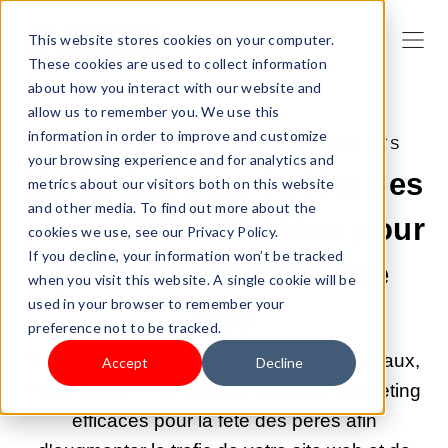
This website stores cookies on your computer.
These cookies are used to collect information
about how you interact with our website and
allow us to remember you. We use this
information in order to improve and customize
27 MAI 2025 02:00:00 |
VENTE DE PRODUITS
your browsing experience and for analytics and
Marketing pour la fête des
metrics about our visitors both on this website
and other media. To find out more about the
pères 2025 : 10 idées pour
cookies we use, see our Privacy Policy.
If you decline, your information won’t be tracked
promouvoir votre site
when you visit this website. A single cookie will be
used in your browser to remember your
web
preference not to be tracked.
Web design, offres spéciales, guide cadeaux,
Accept
Decline
POD, EDM...... Découvrez 10 idées marketing
efficaces pour la fête des pères afin