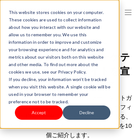
This website stores cookies on your computer.
These cookies are used to collect information
about how you interact with our website and
allow us to remember you. We use this
information in order to improve and customize
2025/05/27 19:00:00 |
製品の販売
your browsing experience and for analytics and
2025年「父の日」マーケテ
metrics about our visitors both on this website
and other media. To find out more about the
ィング：ウェブサイトを宣
cookies we use, see our Privacy Policy.
If you decline, your information won’t be tracked
伝する10のアイデア
when you visit this website. A single cookie will be
used in your browser to remember your
Webデザイン、スペシャルオファー、ギフトガ
preference not to be tracked.
イド、POD、EDM......Webサイトへのトラフィ
Accept
Decline
ックを増やし、有意義なセールスを促進する、
効果的な父の日マーケティングのアイデアを10
個ご紹介します。