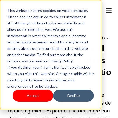
This website stores cookies on your computer.
These cookies are used to collect information
about how you interact with our website and
allow us to remember you. We use this
information in order to improve and customize
27-MAY-2025 10:00:00 |
VENTA DE PRODUCTOS
your browsing experience and for analytics and
2025 Marketing para el
metrics about our visitors both on this website
and other media. To find out more about the
Día del Padre: 10 ideas
cookies we use, see our Privacy Policy.
If you decline, your information won’t be tracked
para promocionar su sitio
when you visit this website. A single cookie will be
used in your browser to remember your
web.
preference not to be tracked.
Diseño web, ofertas especiales, guía de
Accept
Decline
regalos, POD, EDM...... Descubra 10 ideas de
marketing eficaces para el Día del Padre con