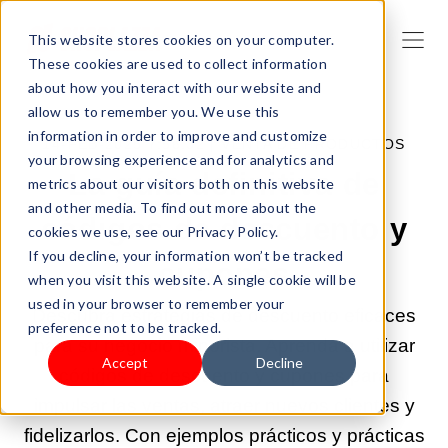
This website stores cookies on your computer.
These cookies are used to collect information
about how you interact with our website and
allow us to remember you. We use this
information in order to improve and customize
14-FEB-2025 7:56:32 |
VENTA DE PRODUCTOS
your browsing experience and for analytics and
La guía definitiva de
metrics about our visitors both on this website
and other media. To find out more about the
códigos de descuento y
cookies we use, see our Privacy Policy.
If you decline, your information won’t be tracked
cupones
when you visit this website. A single cookie will be
used in your browser to remember your
Descubra estrategias de descuento eficaces
preference not to be tracked.
para su negocio minorista. Aprenda a utilizar
Accept
Decline
códigos de descuento y cupones para
impulsar las ventas, atraer nuevos clientes y
fidelizarlos. Con ejemplos prácticos y prácticas