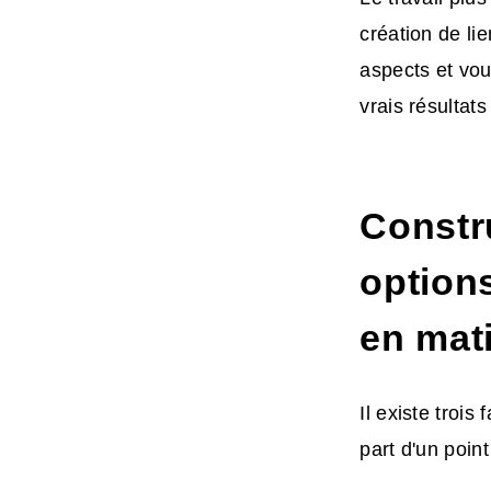
création de li
aspects et vou
vrais résultat
Constru
options
en mat
Il existe troi
part d'un poin