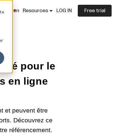
lazza.cn
Resources
LOG IN
Free trial
ite
er
misé pour le
s en ligne
nt et peuvent être
orts. Découvrez ce
otre référencement.