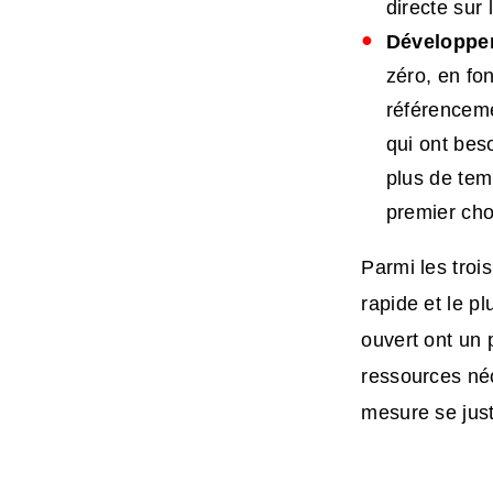
directe sur 
Développem
zéro, en fon
référenceme
qui ont bes
plus de tem
premier cho
Parmi les troi
rapide et le p
ouvert ont un 
ressources né
mesure se just