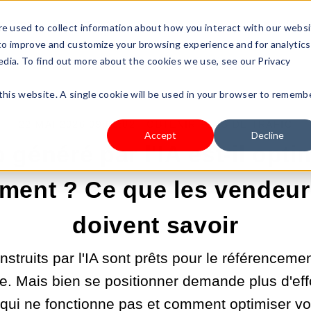
s Type
Pricing
Shop
e used to collect information about how you interact with our webs
 to improve and customize your browsing experience and for analytics
edia. To find out more about the cookies we use, see our Privacy
 this website. A single cookie will be used in your browser to rememb
22 MAI 2026 09:00:02 |
OBTENIR PLUS DE TRAFIC
Accept
Decline
 généré par l'IA est-il opti
ment ? Ce que les vendeur
doivent savoir
struits par l'IA sont prêts pour le référenceme
e. Mais bien se positionner demande plus d'eff
 qui ne fonctionne pas et comment optimiser v