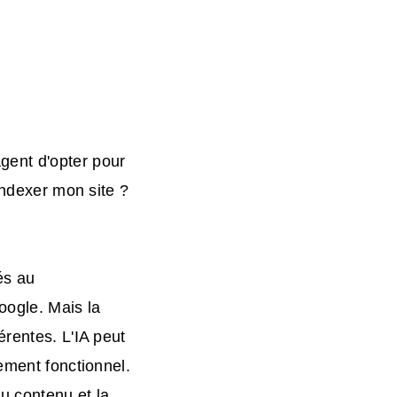
gent d'opter pour
indexer mon site ?
és au
oogle. Mais la
érentes. L'IA peut
ement fonctionnel.
du contenu et la