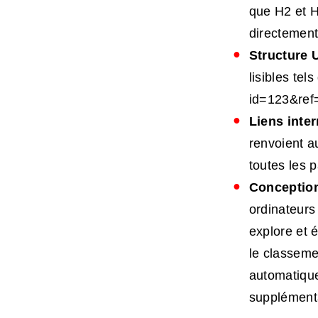
que H2 et H
directement
Structure U
lisibles te
id=123&ref
Liens inte
renvoient a
toutes les p
Conception
ordinateurs 
explore et é
le classeme
automatique
supplémenta