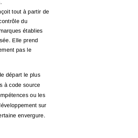
.
it tout à partir de
 contrôle du
 marques établies
sée. Elle prend
lement pas le
de départ le plus
es à code source
compétences ou les
 développement sur
ertaine envergure.