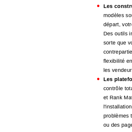
Les constr
modèles sou
départ, vot
Des outils 
sorte que v
contrepartie
flexibilité 
les vendeur
Les platef
contrôle to
et Rank Mat
l'installat
problèmes t
ou des page