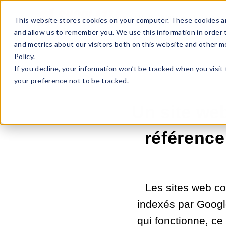
Sell Online
Busines
This website stores cookies on your computer. These cookies ar
and allow us to remember you. We use this information in order
and metrics about our visitors both on this website and other m
Policy.
If you decline, your information won’t be tracked when you visit
your preference not to be tracked.
Un site web
référence
Les sites web con
indexés par Googl
qui fonctionne, ce