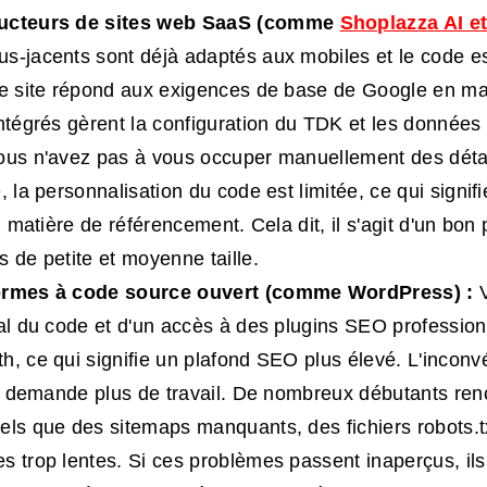
ucteurs de sites web
SaaS
(comme
Shoplazza AI et
s-jacents sont déjà adaptés aux mobiles et le code es
re site répond aux exigences de base de Google en mat
intégrés gèrent la configuration du TDK et les données 
ous n'avez pas à vous occuper manuellement des déta
, la personnalisation du code est limitée, ce qui signif
en matière de référencement. Cela dit, il s'agit d'un bon
s de petite et moyenne taille.
ormes à code source ouvert (comme WordPress) :
V
tal du code et d'un accès à des plugins SEO profession
h, ce qui signifie un plafond SEO plus élevé. L'inconv
ion demande plus de travail. De nombreux débutants ren
els que des sitemaps manquants, des fichiers robots.t
s trop lentes. Si ces problèmes passent inaperçus, ils