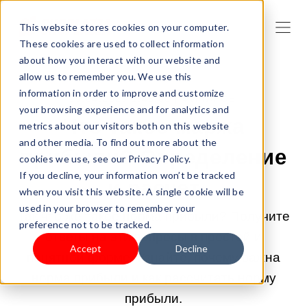
This website stores cookies on your computer.
These cookies are used to collect information
about how you interact with our website and
allow us to remember you. We use this
information in order to improve and customize
29.04.2025 1:46:00 |
ФИНАНСЫ
your browsing experience and for analytics and
Что такое маржа
metrics about our visitors both on this website
and other media. To find out more about the
прибыли? Определение
cookies we use, see our Privacy Policy.
If you decline, your information won’t be tracked
и расчет
when you visit this website. A single cookie will be
used in your browser to remember your
Так что же такое норма прибыли? Получите
preference not to be tracked.
ответы на эти вопросы в простой и
Accept
Decline
понятной форме. Узнайте, почему важна
норма прибыли и как рассчитать норму
прибыли.