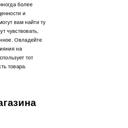
иногда более
ценности и
огут вам найти ту
ут чувствовать,
енное. Овладейте
лияния на
спользует тот
сть товара.
агазина