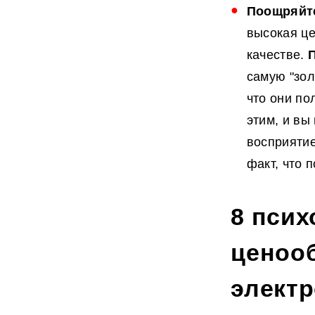
Поощряйте
высокая це
качестве.
самую "зол
что они п
этим, и вы
восприятие
факт, что 
8 псих
ценооб
элект