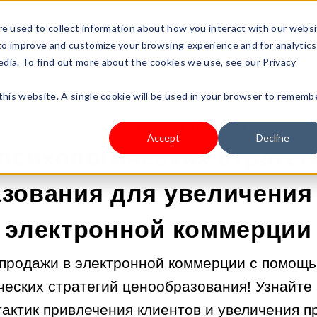
s Type
Pricing
Shop
e used to collect information about how you interact with our webs
 to improve and customize your browsing experience and for analytics
edia. To find out more about the cookies we use, see our Privacy
 this website. A single cookie will be used in your browser to rememb
24.06.2025 1:00:00 |
ФИНАНСЫ
Accept
Decline
 психологических стратег
зования для увеличения
электронной коммерции
продажи в электронной коммерции с помощ
ческих стратегий ценообразования! Узнайте 
актик привлечения клиентов и увеличения 