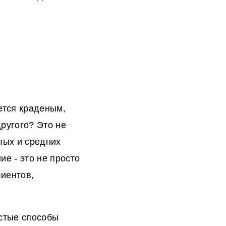
ется краденым,
ругого? Это не
лых и средних
е - это не просто
иентов,
остые способы