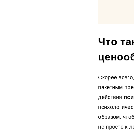
Что та
ценоо
Скорее всего
пакетным пре
действия
пси
психологичес
образом, что
не просто к л