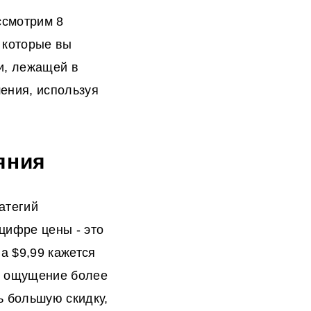
ссмотрим 8
 которые вы
и, лежащей в
ения, используя
яния
атегий
цифре цены - это
а $9,99 кажется
ое ощущение более
ь большую скидку,