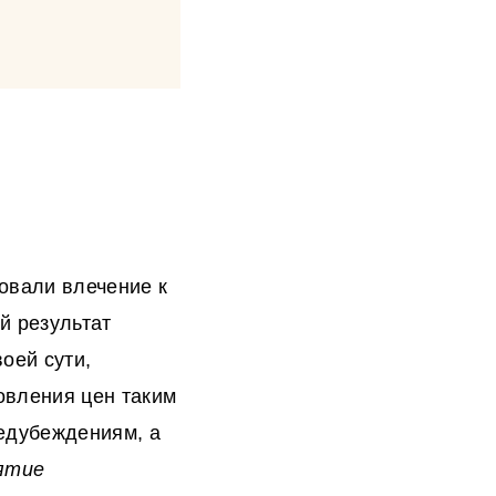
вовали влечение к
й результат
воей сути,
новления цен таким
редубеждениям, а
ятие