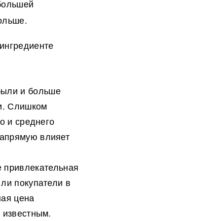
 большей
ольше.
 ингредиенте
были и больше
ги. Слишком
о и среднего
напрямую влияет
 привлекательная
 ли покупатели в
ная цена
ь известным.