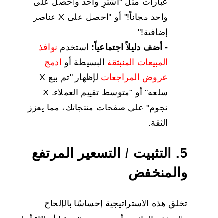
عبارات مثل "اشترِ واحد واحصل على
واحد مجاناً!" أو "احصل على X عناصر
إضافية!"
- أضف دليلاً اجتماعياً:
استخدم
نوافذ
المبيعات المنبثقة
البسيطة أو
ادمج
عروض المراجعات
لإظهار "تم بيع X
سلعة" أو "متوسط تقييم العملاء: X
نجوم" على صفحات منتجاتك، مما يعزز
الثقة.
5. التثبيت / التسعير المرتفع
والمنخفض
تخلق هذه الاستراتيجية إحساسًا بالإلحاح