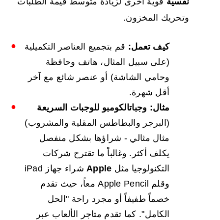
نفسية
قوية أخرى لزيادة متوسط قيمة الطلبات
وتحريك المخزون.
كيف تعمل:
قم بتجميع العناصر التكميلية
(على سبيل المثال، هاتف وحافظة
وحامي الشاشة) أو عنصر شائع مع آخر
أقل شهرة.
مثال:
وجبات
الكومبو
للوجبات السريعة
(البرجر والبطاطس المقلية والمشروب)
مثال مثالي - شراؤها بشكل منفصل
يكلف أكثر. وغالباً ما تقترح شركات
التكنولوجيا مثل
Apple
شراء جهاز iPad
وقلم Apple Pencil معاً، حيث تقدم
خصماً طفيفاً أو مجرد راحة "الحل
الكامل". كما تقدم متاجر الألعاب عبر