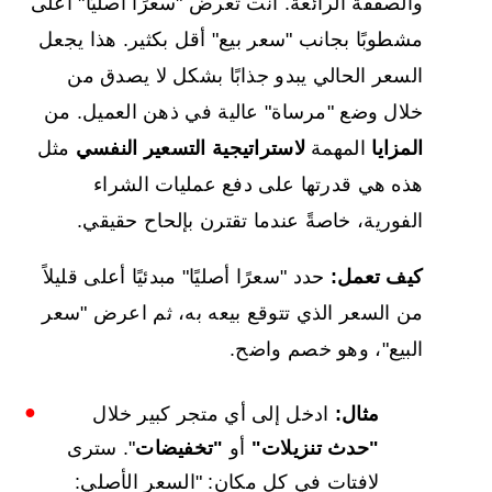
والصفقة الرائعة. أنت تعرض "سعرًا أصليًا" أعلى
مشطوبًا بجانب "سعر بيع" أقل بكثير. هذا يجعل
السعر الحالي يبدو جذابًا بشكل لا يصدق من
خلال وضع "مرساة" عالية في ذهن العميل. من
المزايا
المهمة
لاستراتيجية التسعير النفسي
مثل
هذه هي قدرتها على دفع عمليات الشراء
الفورية، خاصةً عندما تقترن بإلحاح حقيقي.
كيف تعمل:
حدد "سعرًا أصليًا" مبدئيًا أعلى قليلاً
من السعر الذي تتوقع بيعه به، ثم اعرض "سعر
البيع"، وهو خصم واضح.
مثال:
ادخل إلى أي متجر كبير خلال
"حدث تنزيلات"
أو
"تخفيضات
". سترى
لافتات في كل مكان: "السعر الأصلي: