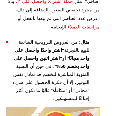
إضافي"، مثل
حملة اشترِ X واحصل على Y،
بدلاً
من مجرد تخفيض السعر. بالإضافة إلى ذلك،
اعرض عدد العناصر التي تم بيعها بالفعل أو
مراجعات العملاء
الإيجابية.
مثال:
من العروض الترويجية الشائعة
للبيع بالتجزئة
"اشترِ واحدًا واحصل على
واحد مجانًا
" أو
"اشترِ اثنين واحصل على
واحد بخصم 50%
". في حين أن النسبة
المئوية المباشرة للخصم قد تعادل نفس
التوفير، إلا أن فكرة الحصول على شيء
"مجاني" أو "مكافأة" غالبًا ما تكون أكثر
إقناعًا للمستهلكين.