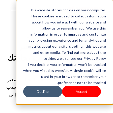
This website stores cookies on your computer.
These cookies are used to collect information
about how you interact with our website and
allow us to remember you. We use this
information in order to improve and customize
24/06/2025 01:00:00 ص |
المالية
your browsing experience and for analytics and
8 استراتيجيات للتسعير
metrics about our visitors both on this website
and other media. To find out more about the
النفسي لزيادة مبيعات تجارتك
cookies we use, see our Privacy Policy.
If you decline, your information won’t be tracked
الإلكترونية
when you visit this website. A single cookie will be
used in your browser to remember your
عزز مبيعات التجارة الإلكترونية باستراتيجيات تسعير
preference not to be tracked.
نفسية سهلة! تعلّم 8 أساليب بسيطة غير تقنية لجذب
Decline
Accept
العملاء وزيادة أرباح متجرك الإلكتروني الصغير إلى
المتوسط.