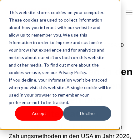
This website stores cookies on your computer.
These cookies are used to collect information
about how you interact with our website and
allow us to remember you. We use this
information in order to improve and customize
25.02.2026 09:00:00 |
ZAHLUNG & VERSAND
your browsing experience and for analytics and
Digitale
metrics about our visitors both on this website
and other media. To find out more about the
Zahlungsmethoden in den
cookies we use, see our Privacy Policy.
If you decline, your information won’t be tracked
USA 2026: Die besten
when you visit this website. A single cookie will be
used in your browser to remember your
Optionen und
preference not to be tracked.
Alternativen
Accept
Decline
Entdecken Sie die wichtigsten digitalen
Zahlungsmethoden in den USA im Jahr 2026,