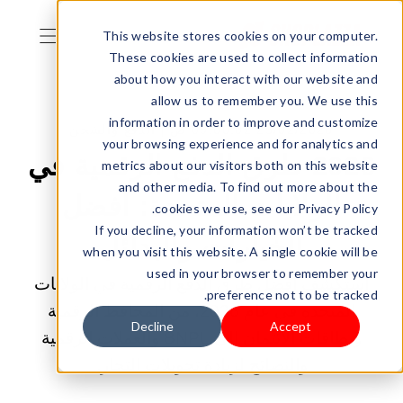
This website stores cookies on your computer.
These cookies are used to collect information
about how you interact with our website and
allow us to remember you. We use this
information in order to improve and customize
25/02/2026 09:00:02 ص |
الدفع والشحن
your browsing experience and for analytics and
2026 طرق الدفع الرقمية في
metrics about our visitors both on this website
and other media. To find out more about the
الولايات المتحدة: أفضل
cookies we use, see our Privacy Policy.
If you decline, your information won’t be tracked
الخيارات والبدائل
when you visit this website. A single cookie will be
used in your browser to remember your
استكشف أفضل طرق الدفع الرقمية في الولايات
preference not to be tracked.
المتحدة في عام 2026، من المحافظ الرقمية
Decline
Accept
وبطاقات الائتمان إلى BNPL والعملات الرقمية
والنصائح لزيادة تحويلات التجار.