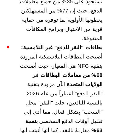
تستحوذ على 35% من جميع معاملات
الدفع، حيث إن 77% من المستهلكين
يعطونها الأولوية لما توفره من حماية
قوية من الاحتيال وبرامج المكافآت
المتفوقة.
بطاقات "النقر للدفع" غير التلامسية:
أصبحت البطاقات البلاستيكية المزودة
بتقنية NFC هي المعيار، حيث أصبحت
68% من معاملات البطاقات
في
الولايات المتحدة
الآن مزودة بتقنية
"النقر للدفع" اعتباراً من عام 2026.
بالنسبة للبائعين، حلت "النقر" محل
"السحب" بشكل فعال، مما أدى إلى
تقليل أوقات الدفع الشخصي
بنسبة
63%
مقارنةً بالنقد، كما أنها أثبتت أنها