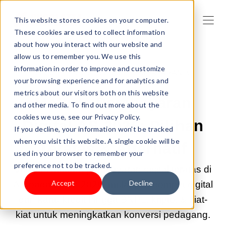
This website stores cookies on your computer.
These cookies are used to collect information
about how you interact with our website and
allow us to remember you. We use this
information in order to improve and customize
2026 FEB 25 09:00:03 |
PEMBAYARAN &
your browsing experience and for analytics and
PENGIRIMAN
metrics about our visitors both on this website
Metode Pembayaran
and other media. To find out more about the
cookies we use, see our Privacy Policy.
Digital AS 2026: Pilihan
If you decline, your information won’t be tracked
when you visit this website. A single cookie will be
Teratas & Alternatif
used in your browser to remember your
preference not to be tracked.
Jelajahi metode pembayaran digital teratas di
Accept
Decline
AS pada tahun 2026, mulai dari dompet digital
dan kartu kredit hingga BNPL, kripto, & kiat-
kiat untuk meningkatkan konversi pedagang.