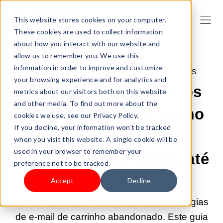
This website stores cookies on your computer.
These cookies are used to collect information
about how you interact with our website and
allow us to remember you. We use this
information in order to improve and customize
5/JUN/2025 7:00:01 |
VENDA DE PRODUTOS
your browsing experience and for analytics and
Como fazer com que os
metrics about our visitors both on this website
and other media. To find out more about the
clientes retornem: como
cookies we use, see our Privacy Policy.
If you decline, your information won’t be tracked
enviar e-mails para
when you visit this website. A single cookie will be
used in your browser to remember your
clientes abandonados até
preference not to be tracked.
2025.
Accept
Decline
Aumente suas conversões com 7 estratégias
de e-mail de carrinho abandonado. Este guia