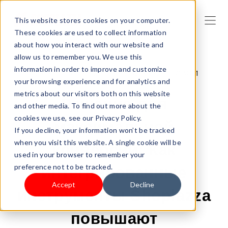
This website stores cookies on your computer.
These cookies are used to collect information
about how you interact with our website and
allow us to remember you. We use this
information in order to improve and customize
21.05.2025 23:01:02 |
ПРОДАВАЙТЕ СВОИ
your browsing experience and for analytics and
ПРОДУКТЫ
metrics about our visitors both on this website
Решение для
and other media. To find out more about the
cookies we use, see our Privacy Policy.
максимальной
If you decline, your information won’t be tracked
when you visit this website. A single cookie will be
конверсии: Как
used in your browser to remember your
preference not to be tracked.
интегрированные
Accept
Decline
инструменты Shoplazza
повышают