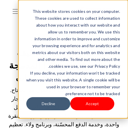
This website stores cookies on your computer.
These cookies are used to collect information
about how you interact with our website and
allow us to remember you. We use this
information in order to improve and customize
21/05/2025 11:00:58 م |
بيع منتجاتك
your browsing experience and for analytics and
حل التحويل النهائي: كيف
metrics about our visitors both on this website
and other media. To find out more about the
تعمل أدوات شوبلازا المدمجة
cookies we use, see our Privacy Policy.
If you decline, your information won’t be tracked
على زيادة كفاءة المبيعات
when you visit this website. A single cookie will be
used in your browser to remember your
تحويل حركة المرور إلى عملاء يدفعون هو المفتاح.
preference not to be tracked.
العديد من تكتيكات التحويل لدى العديد من التجار
Decline
Accept
مجزأة. يوفر حل شوبلازا الكل في واحد لتحويل
العملاء مسارات تحويل ذكية، وعروض ترويجية بنقرة
واحدة، وخدمة الدفع المحسّنة، وبرنامج ولاء. تعظيم