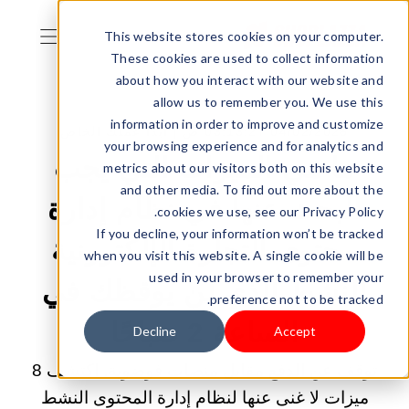
This website stores cookies on your computer.
These cookies are used to collect information
about how you interact with our website and
allow us to remember you. We use this
information in order to improve and customize
04/02/2026 03:13:27 ص |
ابدأ عملك الخاص
your browsing experience and for analytics and
ما هي الميزات التي يجب
metrics about our visitors both on this website
and other media. To find out more about the
البحث عنها في نظام إدارة
cookies we use, see our Privacy Policy.
If you decline, your information won’t be tracked
محتوى التجارة الإلكترونية
when you visit this website. A single cookie will be
used in your browser to remember your
النشط الذي لن يوقظك في
preference not to be tracked.
الساعة 2 صباحًا
Decline
Accept
توقف عن الدفع مقابل منصات فوضوية. اكتشف 8
ميزات لا غنى عنها لنظام إدارة المحتوى النشط