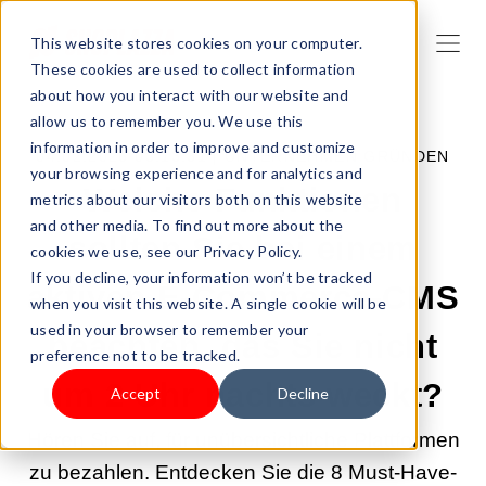
This website stores cookies on your computer.
These cookies are used to collect information
about how you interact with our website and
allow us to remember you. We use this
information in order to improve and customize
04.02.2026 03:13:31 |
UNTERNEHMEN GRÜNDEN
your browsing experience and for analytics and
Welche Funktionen
metrics about our visitors both on this website
and other media. To find out more about the
sollten Sie bei einem
cookies we use, see our Privacy Policy.
If you decline, your information won’t be tracked
aktiven E-Commerce-CMS
when you visit this website. A single cookie will be
used in your browser to remember your
beachten, das Sie nicht
preference not to be tracked.
um 2 Uhr nachts weckt?
Accept
Decline
Hören Sie auf, für unübersichtliche Plattformen
zu bezahlen. Entdecken Sie die 8 Must-Have-