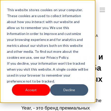
This website stores cookies on your computer.
These cookies are used to collect information
about how you interact with our website and
allow us to remember you. We use this
information in order to improve and customize
28.01.2026 0:00:00 |
НОВОСТИ SHOPLAZZA
your browsing experience and for analytics and
Babeside: создание
metrics about our visitors both on this website
and other media. To find out more about the
эмоциональной связи и
cookies we use, see our Privacy Policy.
If you decline, your information won’t be tracked
глобального масштаба
when you visit this website. A single cookie will be
used in your browser to remember your
на рынке премиальных
preference not to be tracked.
кукол с Shoplazza
Accept
Decline
Babeside, 2025 Shoplazza Merchant of the
Year, - это бренд премиальных