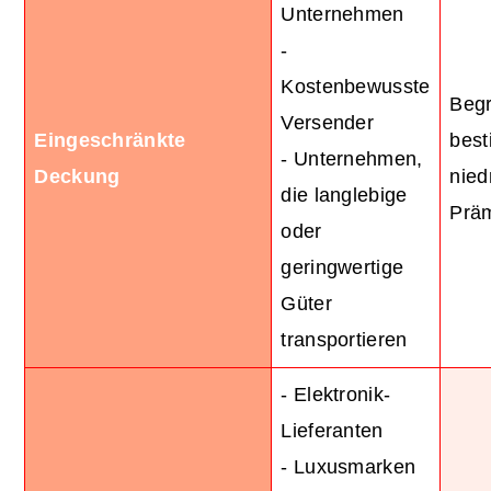
Unternehmen
-
Kostenbewusste
Begr
Versender
Eingeschränkte
best
- Unternehmen,
Deckung
nied
die langlebige
Präm
oder
geringwertige
Güter
transportieren
- Elektronik-
Lieferanten
- Luxusmarken