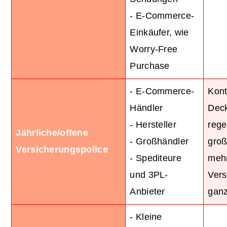
- E-Commerce-
Einkäufer, wie
Worry-Free
Purchase
- E-Commerce-
Kont
Händler
Deck
- Hersteller
rege
Jährliche/offene
- Großhändler
groß
Versicherungspolice
- Spediteure
meh
und 3PL-
Ver
Anbieter
ganz
- Kleine