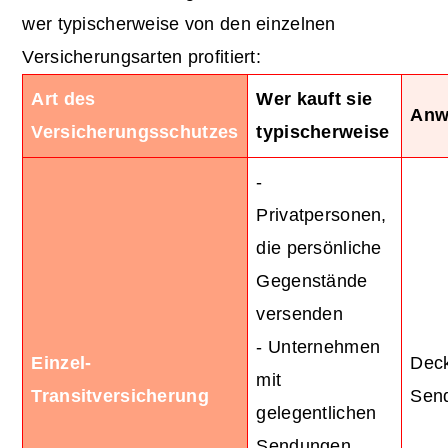
wer typischerweise von den einzelnen
Versicherungsarten profitiert:
Art des
Wer kauft sie
Anw
Versicherungsschutzes
typischerweise
-
Privatpersonen,
die persönliche
Gegenstände
versenden
- Unternehmen
Einzel-
Deck
mit
Transitversicherung
Sen
gelegentlichen
Sendungen