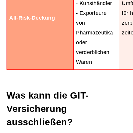
- Kunsthändler
Umf
- Exporteure
für 
All-Risk-Deckung
von
zerb
Pharmazeutika
zeit
oder
verderblichen
Waren
Was kann die GIT-
Versicherung
ausschließen?