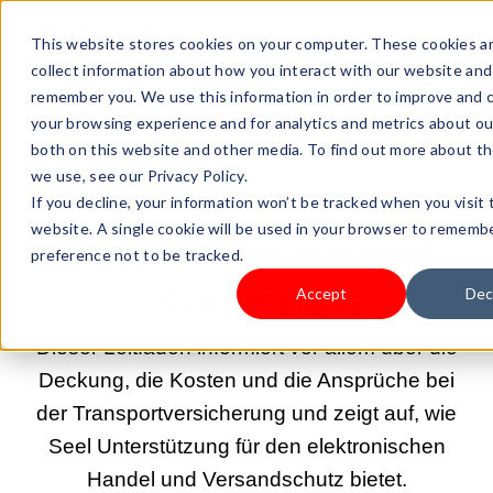
This website stores cookies on your computer. These cookies a
collect information about how you interact with our website and
remember you. We use this information in order to improve and 
your browsing experience and for analytics and metrics about our
both on this website and other media. To find out more about t
01.07.2025 02:00:00 |
ZAHLUNG & VERSAND
we use, see our Privacy Policy.
Cargo-Versicherung:
If you decline, your information won’t be tracked when you visit 
website. A single cookie will be used in your browser to rememb
Deckung, Kosten und
preference not to be tracked.
Schadensfälle
Accept
Dec
Dieser Leitfaden informiert vor allem über die
Deckung, die Kosten und die Ansprüche bei
der Transportversicherung und zeigt auf, wie
Seel Unterstützung für den elektronischen
Handel und Versandschutz bietet.