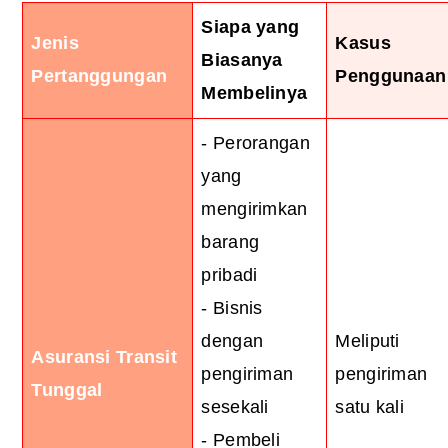
Siapa yang
Jenis
Kasus
Biasanya
Pertanggungan
Penggunaan
Membelinya
- Perorangan
yang
mengirimkan
barang
pribadi
- Bisnis
dengan
Meliputi
Asuransi Transit
pengiriman
pengiriman
Tunggal
sesekali
satu kali
- Pembeli