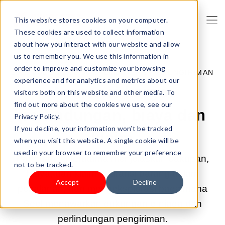
This website stores cookies on your computer.
These cookies are used to collect information
about how you interact with our website and allow
us to remember you. We use this information in
order to improve and customize your browsing
2025 JUL 1 21:00:00 |
PEMBAYARAN & PENGIRIMAN
experience and for analytics and metrics about our
Asuransi kargo:
visitors both on this website and other media. To
find out more about the cookies we use, see our
perlindungan, biaya dan
Privacy Policy.
If you decline, your information won’t be tracked
klaim
when you visit this website. A single cookie will be
used in your browser to remember your preference
Panduan ini terutama menjelaskan cakupan,
not to be tracked.
biaya, dan klaim asuransi barang dalam
Accept
Decline
perjalanan, dan mengeksplorasi bagaimana
Seel menawarkan dukungan e-niaga dan
perlindungan pengiriman.