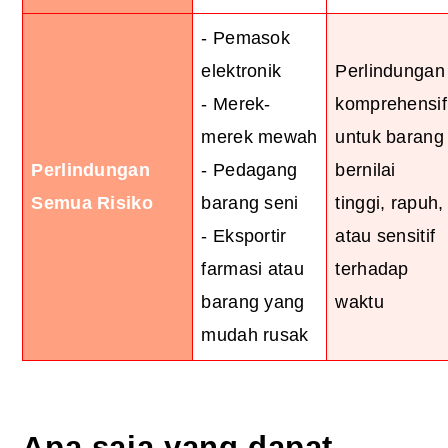
- Pemasok
elektronik
Perlindungan
- Merek-
komprehensif
merek mewah
untuk barang
Perlindungan
- Pedagang
bernilai
Semua Risiko
barang seni
tinggi, rapuh,
- Eksportir
atau sensitif
farmasi atau
terhadap
barang yang
waktu
mudah rusak
Apa saja yang dapat