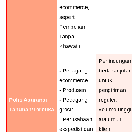
ecommerce,
seperti
Pembelian
Tanpa
Khawatir
Perlindungan
- Pedagang
berkelanjutan
ecommerce
untuk
- Produsen
pengiriman
Polis Asuransi
- Pedagang
reguler,
Tahunan/Terbuka
grosir
volume tinggi
- Perusahaan
atau multi-
ekspedisi dan
klien