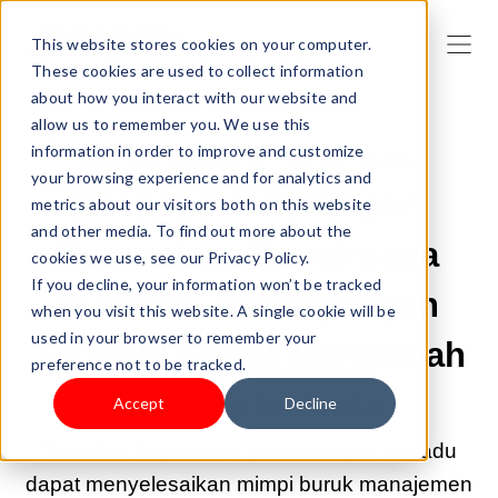
This website stores cookies on your computer.
These cookies are used to collect information
about how you interact with our website and
allow us to remember you. We use this
information in order to improve and customize
2025 FEB 14 08:03:47 |
OMNICHANNEL
your browsing experience and for analytics and
Berhenti Kehilangan
metrics about our visitors both on this website
and other media. To find out more about the
Penjualan: Bagaimana
cookies we use, see our Privacy Policy.
If you decline, your information won’t be tracked
Platform Perdagangan
when you visit this website. A single cookie will be
used in your browser to remember your
Terpadu Dapat Mengubah
preference not to be tracked.
Inventaris Anda
Accept
Decline
Temukan bagaimana perdagangan terpadu
dapat menyelesaikan mimpi buruk manajemen