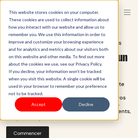
This website stores cookies on your computer.
These cookies are used to collect information about
how you interact with our website and allow us to
remember you. We use this information in order to
Système de point de vente multi-magasins
improve and customize your browsing experience
and for analytics and metrics about our visitors both
Gérez tous vos magasins en un
on this website and other media. To find out more
about the cookies we use, see our Privacy Policy.
seul endroit
If you decline, your information won’t be tracked
when you visit this website. A single cookie will be
Shoplazza est un système de point de vente
used in your browser to remember your preference
multi-magasins conçu spécialement pour
not to be tracked.
votre entreprise. Il vous permet de gérer vos
opérations de manière centralisée tout en
Accept
Decline
obtenant des informations clés sur vos clients,
ce qui vous permettra de réussir.
Commencer