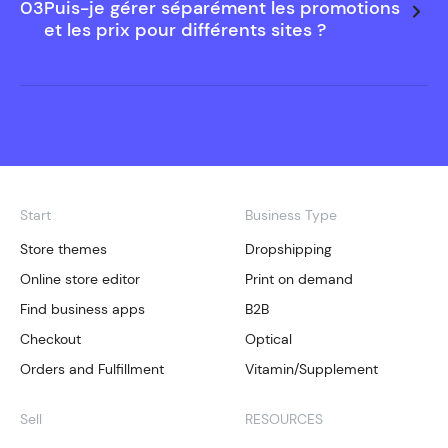
03
Puis-je gérer séparément les promotions
et les prix pour différents sites ?
Start
Business Type
Store themes
Dropshipping
Online store editor
Print on demand
Find business apps
B2B
Checkout
Optical
Orders and Fulfillment
Vitamin/Supplement
Sell
RESOURCES